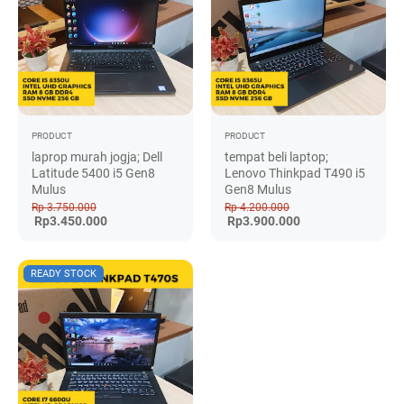
PRODUCT
PRODUCT
laprop murah jogja; Dell
tempat beli laptop;
Latitude 5400 i5 Gen8
Lenovo Thinkpad T490 i5
Mulus
Gen8 Mulus
Rp 3.750.000
Rp 4.200.000
Rp3.450.000
Rp3.900.000
READY STOCK