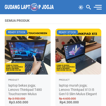
SEMUA PRODUK
READY STOCK
READY STOCK
PRODUCT
PRODUCT
laptop bekas jogja;
laptop murah jogja;
Lenovo Thinkpad T480
Lenovo Thinkpad X13 i5
Touchscreen Mulus
Gen10 Slim Mulus Elegant
Rp 3.950.000
Rp 4.600.000
Rp3.650.000
Rp4.300.000