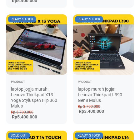
Rp5.400.000
READY STOCK
READY STOCK
PRODUCT
PRODUCT
laptop jogja murah;
laptop murah jogja;
Lenovo Thinkpad X13
Lenovo Thinkpad L390
Yoga Styluspen Flip 360
Gen8 Mulus
Mulus
Rp 3.700.000
Rp3.400.000
Rp 5.700.000
Rp5.400.000
SOLD OUT
READY STOCK