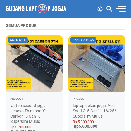
SEMUA PRODUK
SOLD OUT
READY STOCK
PRODUCT
PRODUCT
laptop second jogja;
laptop bekas jogja; Acer
Lenovo Thinkpad X1
Swift 3 i5 Gen11 16/256
Carbon i5 Gen10
Superslim Mulus
Superslim Mulus
Rp 5.900.000
Rp5.600.000
Rp 5.700.000