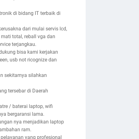
nik di bidang IT terbaik di
rusakna dari mulai servis lcd,
 mati total, reball vga dan
rvice terjangkau.
ndukung bisa kami kerjakan
reen, usb not ricognize dan
an sekitarnya silahkan
ng tersebar di Daerah
re / baterai laptop, wifi
anya bergaransi lama.
tungan nya menjadikan laptop
enambahan ram.
 pelayanan yang profesional