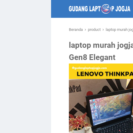
›
›
Beranda
product
laptop murah jo
laptop murah jogj
Gen8 Elegant