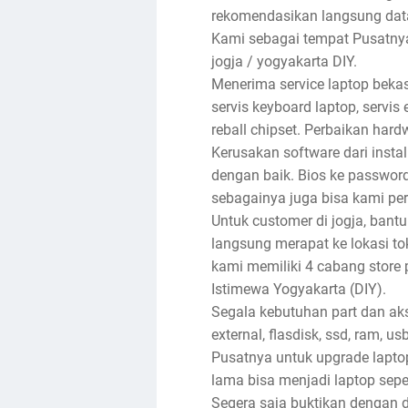
rekomendasikan langsung dat
Kami sebagai tempat Pusatnya 
jogja / yogyakarta DIY.
Menerima service laptop bekas
servis keyboard laptop, servis e
reball chipset. Perbaikan har
Kerusakan software dari insta
dengan baik. Bios ke password, 
sebagainya juga bisa kami per
Untuk customer di jogja, bantu
langsung merapat ke lokasi toko
kami memiliki 4 cabang store 
Istimewa Yogyakarta (DIY).
Segala kebutuhan part dan akse
external, flasdisk, ssd, ram, u
Pusatnya untuk upgrade lapto
lama bisa menjadi laptop sep
Segera saja buktikan dengan d