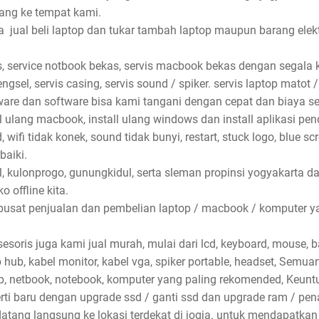
ang ke tempat kami.
jual beli laptop dan tukar tambah laptop maupun barang elektro
, service notbook bekas, servis macbook bekas dengan segala ke
ngsel, servis casing, servis sound / spiker. servis laptop matot /
dware dan software bisa kami tangani dengan cepat dan biaya se
ll ulang macbook, install ulang windows dan install aplikasi pe
wifi tidak konek, sound tidak bunyi, restart, stuck logo, blue sc
baiki.
l, kulonprogo, gunungkidul, serta sleman propinsi yogyakarta d
 offline kita.
pusat penjualan dan pembelian laptop / macbook / komputer ya
soris juga kami jual murah, mulai dari lcd, keyboard, mouse, bat
sb hub, kabel monitor, kabel vga, spiker portable, headset, Semu
p, netbook, notebook, komputer yang paling rekomended, Keun
erti baru dengan upgrade ssd / ganti ssd dan upgrade ram / p
atang langsung ke lokasi terdekat di jogja. untuk mendapatkan