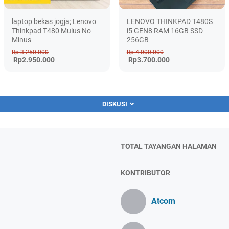
laptop bekas jogja; Lenovo
LENOVO THINKPAD T480S
Thinkpad T480 Mulus No
i5 GEN8 RAM 16GB SSD
Minus
256GB
Rp 3.250.000
Rp 4.000.000
Rp2.950.000
Rp3.700.000
DISKUSI
TOTAL TAYANGAN HALAMAN
KONTRIBUTOR
Atcom