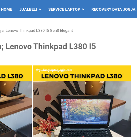
HOME
JUALBELI
SERVICE LAPTOP
RECOVERY DATA JOGJA
gja; Lenovo Thinkpad L380 I5 Gen8 Elegant
a; Lenovo Thinkpad L380 I5