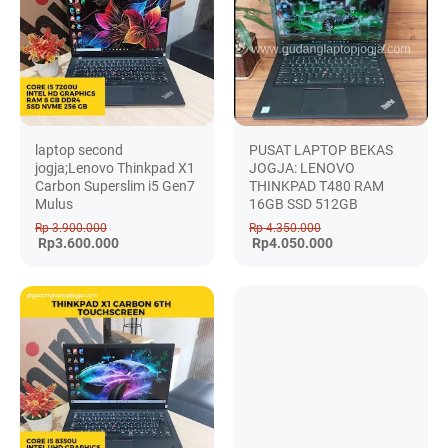
laptop second
PUSAT LAPTOP BEKAS
jogja;Lenovo Thinkpad X1
JOGJA: LENOVO
Carbon Superslim i5 Gen7
THINKPAD T480 RAM
Mulus
16GB SSD 512GB
Rp 3.900.000
Rp 4.350.000
Rp3.600.000
Rp4.050.000