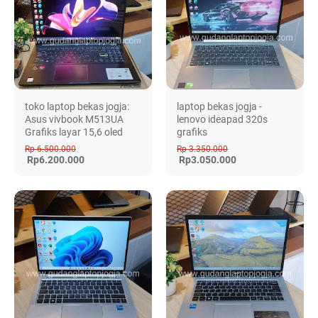
toko laptop bekas jogja:
laptop bekas jogja -
Asus vivbook M513UA
lenovo ideapad 320s
Grafiks layar 15,6 oled
grafiks
Rp 6.500.000
Rp 3.350.000
Rp6.200.000
Rp3.050.000