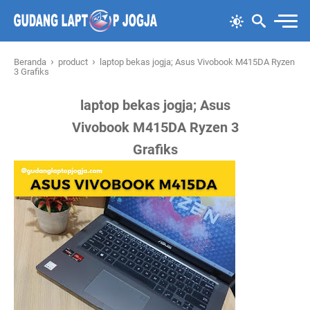
›
›
Beranda
product
laptop bekas jogja; Asus Vivobook M415DA Ryzen
3 Grafiks
laptop bekas jogja; Asus
Vivobook M415DA Ryzen 3
Grafiks