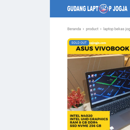
›
›
Beranda
product
laptop bekas jo
SOLD OUT