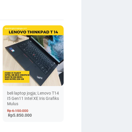
beli laptop jogja; Lenovo T14
I5 Gen11 Intel XE Iris Grafiks
Mulus
Rp 6.150.000
Rp5.850.000