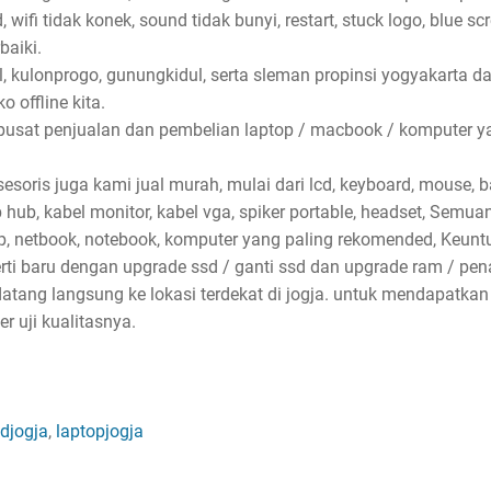
wifi tidak konek, sound tidak bunyi, restart, stuck logo, blue sc
baiki.
l, kulonprogo, gunungkidul, serta sleman propinsi yogyakarta d
 offline kita.
pusat penjualan dan pembelian laptop / macbook / komputer ya
soris juga kami jual murah, mulai dari lcd, keyboard, mouse, bat
sb hub, kabel monitor, kabel vga, spiker portable, headset, Semu
p, netbook, notebook, komputer yang paling rekomended, Keun
erti baru dengan upgrade ssd / ganti ssd dan upgrade ram / p
atang langsung ke lokasi terdekat di jogja. untuk mendapatkan
 uji kualitasnya.
djogja
,
laptopjogja