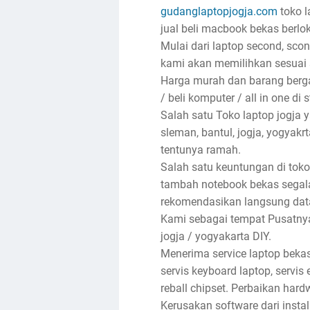
gudanglaptopjogja.com
toko l
jual beli macbook bekas berlok
Mulai dari laptop second, sco
kami akan memilihkan sesuai 
Harga murah dan barang bergar
/ beli komputer / all in one di 
Salah satu Toko laptop jogja
sleman, bantul, jogja, yogyak
tentunya ramah.
Salah satu keuntungan di toko
tambah notebook bekas segala
rekomendasikan langsung dat
Kami sebagai tempat Pusatnya 
jogja / yogyakarta DIY.
Menerima service laptop bekas
servis keyboard laptop, servis e
reball chipset. Perbaikan har
Kerusakan software dari insta