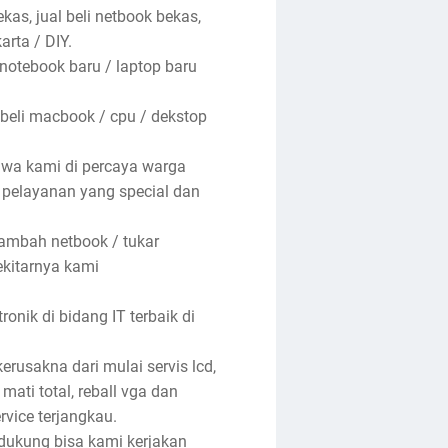
kas, jual beli netbook bekas,
arta / DIY.
 notebook baru / laptop baru
 beli macbook / cpu / dekstop
hwa kami di percaya warga
n pelayanan yang special dan
tambah netbook / tukar
ekitarnya kami
nik di bidang IT terbaik di
rusakna dari mulai servis lcd,
 mati total, reball vga dan
rvice terjangkau.
ndukung bisa kami kerjakan