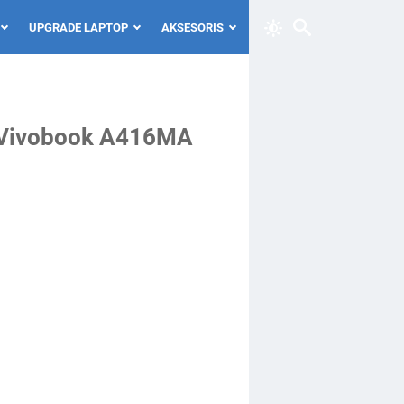
UPGRADE LAPTOP
AKSESORIS
s Vivobook A416MA