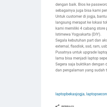
dengan baik. Bios ke password, 
sebagainya juga bisa kami per
Untuk customer di jogja, bantu
langsung merapat ke lokasi toko
kami memiliki 4 cabang store 
Istimewa Yogyakarta (DIY).
Segala kebutuhan part dan akse
external, flasdisk, ssd, ram, u
Pusatnya untuk upgrade lapto
lama bisa menjadi laptop sep
Segera saja buktikan dengan d
dan pengalaman yang sudah ter
laptopbekasjogja
,
laptopsecon
BERBAGI