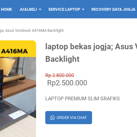
HOME
JUALBELI
SERVICE LAPTOP
RECOVERY DATA JOGJA
gja; Asus Vivobook A416MA Backlight
laptop bekas jogja; Asu
Backlight
Rp 2.800.000
Rp2.500.000
LAPTOP PREMIUM SLIM GRAFIKS
ORDER VIA CHAT