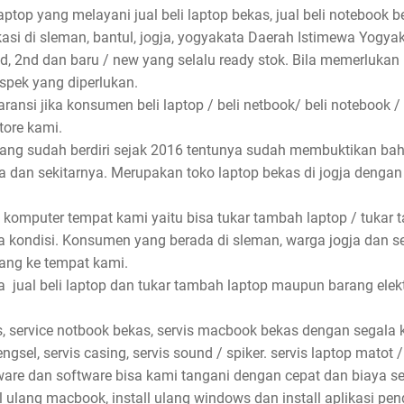
aptop yang melayani jual beli laptop bekas, jual beli notebook be
asi di sleman, bantul, jogja, yogyakata Daerah Istimewa Yogyak
nd, 2nd dan baru / new yang selalu ready stok. Bila memerlukan
spek yang diperlukan.
ansi jika konsumen beli laptop / beli netbook/ beli notebook /
store kami.
 yang sudah berdiri sejak 2016 tentunya sudah membuktikan ba
rta dan sekitarnya. Merupakan toko laptop bekas di jogja denga
 komputer tempat kami yaitu bisa tukar tambah laptop / tukar 
 kondisi. Konsumen yang berada di sleman, warga jogja dan s
ang ke tempat kami.
jual beli laptop dan tukar tambah laptop maupun barang elektro
, service notbook bekas, servis macbook bekas dengan segala ke
ngsel, servis casing, servis sound / spiker. servis laptop matot /
dware dan software bisa kami tangani dengan cepat dan biaya se
ll ulang macbook, install ulang windows dan install aplikasi pe