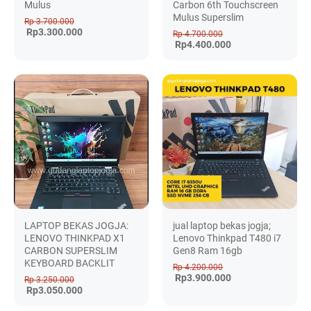
Mulus
Carbon 6th Touchscreen
Mulus Superslim
Rp 3.700.000
Rp3.300.000
Rp 4.700.000
Rp4.400.000
LAPTOP BEKAS JOGJA:
jual laptop bekas jogja;
LENOVO THINKPAD X1
Lenovo Thinkpad T480 i7
CARBON SUPERSLIM
Gen8 Ram 16gb
KEYBOARD BACKLIT
Rp 4.200.000
Rp3.900.000
Rp 3.250.000
Rp3.050.000