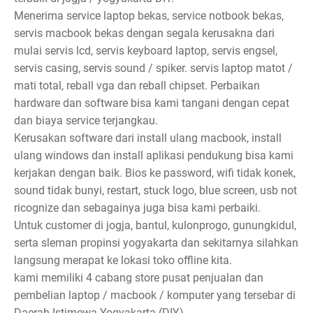
Menerima service laptop bekas, service notbook bekas,
servis macbook bekas dengan segala kerusakna dari
mulai servis lcd, servis keyboard laptop, servis engsel,
servis casing, servis sound / spiker. servis laptop matot /
mati total, reball vga dan reball chipset. Perbaikan
hardware dan software bisa kami tangani dengan cepat
dan biaya service terjangkau.
Kerusakan software dari install ulang macbook, install
ulang windows dan install aplikasi pendukung bisa kami
kerjakan dengan baik. Bios ke password, wifi tidak konek,
sound tidak bunyi, restart, stuck logo, blue screen, usb not
ricognize dan sebagainya juga bisa kami perbaiki.
Untuk customer di jogja, bantul, kulonprogo, gunungkidul,
serta sleman propinsi yogyakarta dan sekitarnya silahkan
langsung merapat ke lokasi toko offline kita.
kami memiliki 4 cabang store pusat penjualan dan
pembelian laptop / macbook / komputer yang tersebar di
Daerah Istimewa Yogyakarta (DIY).