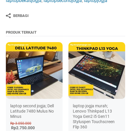
laptopbekasjogja
,
laptopsecondjogja
,
laptopjogja
BERBAGI
PRODUK TERKAIT
laptop second jogja; Dell
laptop jogja murah;
Latitude 7480 Mulus No
Lenovo Thinkpad L13
Minus
Yoga Gen2 i5 Gen11
Styluspen Touchscreen
Rp 3.050.000
Flip 360
Rp2.750.000