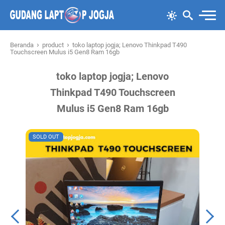
›
›
Beranda
product
toko laptop jogja; Lenovo Thinkpad T490
Touchscreen Mulus i5 Gen8 Ram 16gb
toko laptop jogja; Lenovo
Thinkpad T490 Touchscreen
Mulus i5 Gen8 Ram 16gb
SOLD OUT