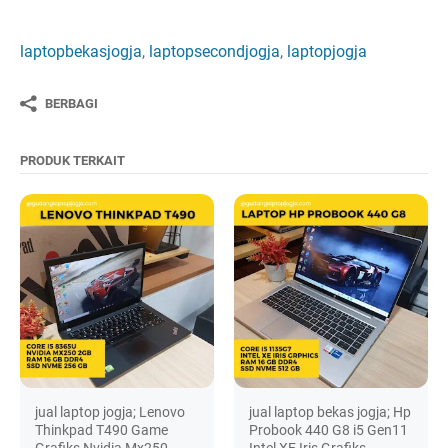
laptopbekasjogja
,
laptopsecondjogja
,
laptopjogja
BERBAGI
PRODUK TERKAIT
jual laptop jogja; Lenovo
jual laptop bekas jogja; Hp
Thinkpad T490 Game
Probook 440 G8 i5 Gen11
Grafiks Nvidia Mx250
Intel XE Iris Grafiks