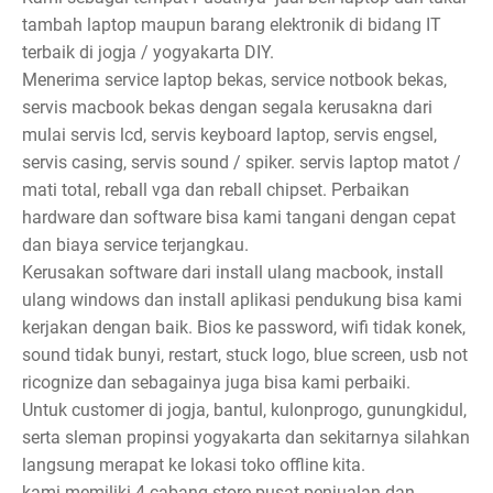
tambah laptop maupun barang elektronik di bidang IT
terbaik di jogja / yogyakarta DIY.
Menerima service laptop bekas, service notbook bekas,
servis macbook bekas dengan segala kerusakna dari
mulai servis lcd, servis keyboard laptop, servis engsel,
servis casing, servis sound / spiker. servis laptop matot /
mati total, reball vga dan reball chipset. Perbaikan
hardware dan software bisa kami tangani dengan cepat
dan biaya service terjangkau.
Kerusakan software dari install ulang macbook, install
ulang windows dan install aplikasi pendukung bisa kami
kerjakan dengan baik. Bios ke password, wifi tidak konek,
sound tidak bunyi, restart, stuck logo, blue screen, usb not
ricognize dan sebagainya juga bisa kami perbaiki.
Untuk customer di jogja, bantul, kulonprogo, gunungkidul,
serta sleman propinsi yogyakarta dan sekitarnya silahkan
langsung merapat ke lokasi toko offline kita.
kami memiliki 4 cabang store pusat penjualan dan