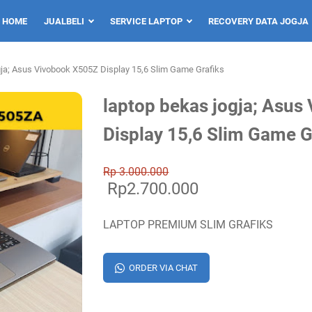
HOME
JUALBELI
SERVICE LAPTOP
RECOVERY DATA JOGJA
gja; Asus Vivobook X505Z Display 15,6 Slim Game Grafiks
laptop bekas jogja; Asu
Display 15,6 Slim Game G
Rp 3.000.000
Rp2.700.000
LAPTOP PREMIUM SLIM GRAFIKS
ORDER VIA CHAT