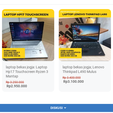
laptop bekas jogja: Laptop
laptop bekas jogja; Lenovo
Hp17 Touchscreen Ryzen 3
Thinkpad L490 Mulus
Mantap
Rp 3.400.000
Rp3.100.000
Rp 3.250.000
Rp2.950.000
DISKUSI