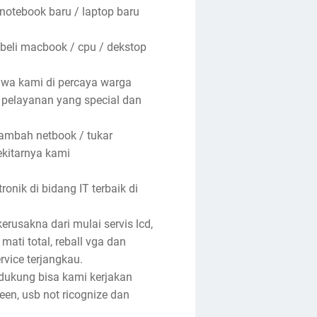
 notebook baru / laptop baru
 beli macbook / cpu / dekstop
hwa kami di percaya warga
n pelayanan yang special dan
tambah netbook / tukar
ekitarnya kami
nik di bidang IT terbaik di
rusakna dari mulai servis lcd,
 mati total, reball vga dan
rvice terjangkau.
ndukung bisa kami kerjakan
reen, usb not ricognize dan