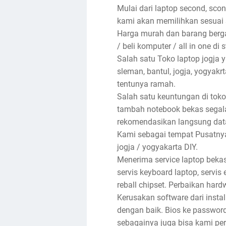
Mulai dari laptop second, sco
kami akan memilihkan sesuai 
Harga murah dan barang bergar
/ beli komputer / all in one di 
Salah satu Toko laptop jogja
sleman, bantul, jogja, yogyak
tentunya ramah.
Salah satu keuntungan di toko
tambah notebook bekas segala
rekomendasikan langsung dat
Kami sebagai tempat Pusatnya 
jogja / yogyakarta DIY.
Menerima service laptop bekas
servis keyboard laptop, servis e
reball chipset. Perbaikan har
Kerusakan software dari insta
dengan baik. Bios ke password, 
sebagainya juga bisa kami per