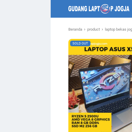
›
›
Beranda
product
laptop bekas jo
SOLD OUT