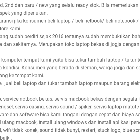
nd, 2nd dan baru / new yang selalu ready stok. Bila memerlukan
spek yang diperlukan.
ansi jika konsumen beli laptop / beli netbook/ beli notebook /
store kami.
 yang sudah berdiri sejak 2016 tentunya sudah membuktikan ba
rta dan sekitarnya. Merupakan toko laptop bekas di jogja denga
 komputer tempat kami yaitu bisa tukar tambah laptop / tukar 
 kondisi. Konsumen yang berada di sleman, warga jogja dan s
ang ke tempat kami.
jual beli laptop dan tukar tambah laptop maupun barang elektro
, service notbook bekas, servis macbook bekas dengan segala ke
ngsel, servis casing, servis sound / spiker. servis laptop matot /
dware dan software bisa kami tangani dengan cepat dan biaya se
ll ulang macbook, install ulang windows dan install aplikasi pe
wifi tidak konek, sound tidak bunyi, restart, stuck logo, blue sc
baiki.