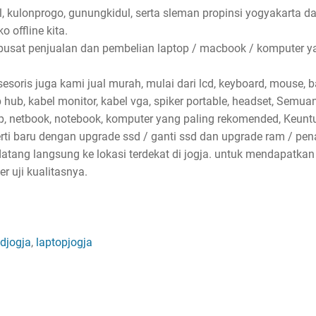
l, kulonprogo, gunungkidul, serta sleman propinsi yogyakarta d
 offline kita.
pusat penjualan dan pembelian laptop / macbook / komputer ya
soris juga kami jual murah, mulai dari lcd, keyboard, mouse, bat
sb hub, kabel monitor, kabel vga, spiker portable, headset, Semu
p, netbook, notebook, komputer yang paling rekomended, Keun
erti baru dengan upgrade ssd / ganti ssd dan upgrade ram / p
atang langsung ke lokasi terdekat di jogja. untuk mendapatkan
 uji kualitasnya.
djogja
,
laptopjogja