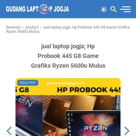
›
›
Beranda
product
jual laptop jogja; Hp Probook 445 G8 Game Grafiks
Ryzen 5600u Mulus
jual laptop jogja; Hp
Probook 445 G8 Game
Grafiks Ryzen 5600u Mulus
SOLD OUT