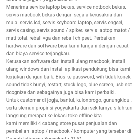
Menerima service laptop bekas, service notbook bekas,
servis macbook bekas dengan segala kerusakna dari
mulai servis lcd, servis keyboard laptop, servis engsel,
servis casing, servis sound / spiker. servis laptop matot /
mati total, reball vga dan reball chipset. Perbaikan
hardware dan software bisa kami tangani dengan cepat
dan biaya service terjangkau.
Kerusakan software dari install ulang macbook, install
ulang windows dan install aplikasi pendukung bisa kami
kerjakan dengan baik. Bios ke password, wifi tidak konek,
sound tidak bunyi, restart, stuck logo, blue screen, usb not
ricognize dan sebagainya juga bisa kami perbaiki.
Untuk customer di jogja, bantul, kulonprogo, gunungkidul,
serta sleman propinsi yogyakarta dan sekitarnya silahkan
langsung merapat ke lokasi toko offline kita.
kami memiliki 4 cabang store pusat penjualan dan
pembelian laptop / macbook / komputer yang tersebar di
Daerah Istimewa Yogyakarta (DIY).