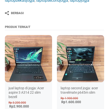
laptopbekasjogja
,
laptopsecondjogja
,
laptopjogja
BERBAGI
PRODUK TERKAIT
jual laptop di jogja: Acer
laptop second jogja: acer
aspire 3 A314 22 slim
travelmate p645m slim
bezell
Rp 1.900.000
Rp1.600.000
Rp 3.200.000
Rp2.900.000