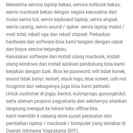
Menerima service laptop bekas, service notbook bekas,
servis macbook bekas dengan segala kerusakna dari
mulai servis lcd, servis keyboard laptop, servis engsel,
servis casing, servis sound / spiker. servis laptop matot /
mati total, reball vga dan reball chipset. Perbaikan
hardware dan software bisa kami tangani dengan cepat
dan biaya service terjangkau.
Kerusakan software dari install ulang macbook, install
ulang windows dan install aplikasi pendukung bisa kami
kerjakan dengan baik. Bios ke password, wifi tidak konek,
sound tidak bunyi, restart, stuck logo, blue screen, usb not
ricognize dan sebagainya juga bisa kami perbaiki.
Untuk customer di jogja, bantul, kulonprogo, gunungkidul,
serta sleman propinsi yogyakarta dan sekitarnya silahkan
langsung merapat ke lokasi toko offline kita.
kami memiliki 4 cabang store pusat penjualan dan
pembelian laptop / macbook / komputer yang tersebar di
Daerah Istimewa Yogyakarta (DIY).