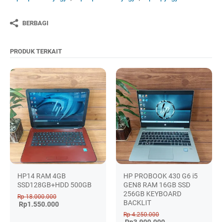
BERBAGI
PRODUK TERKAIT
HP14 RAM 4GB
HP PROBOOK 430 G6 i5
SSD128GB+HDD 500GB
GEN8 RAM 16GB SSD
256GB KEYBOARD
Rp 18.000.000
BACKLIT
Rp1.550.000
Rp 4.250.000
Rp3.900.000