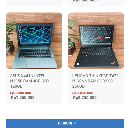
ASUS X441N INTEL
LENOVO THINKPAD T470
N3350 RAM 4GB SSD
i5 GEN6 RAM 8GB SSD
128GB
256GB
Rp 1.900.000
Rp 3.050.000
Rp1.550.000
Rp2.750.000
DISKUSI