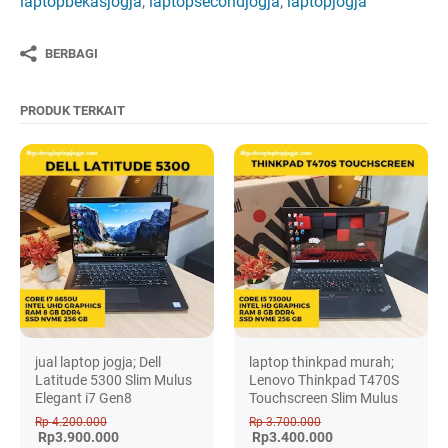
laptopbekasjogja
,
laptopsecondjogja
,
laptopjogja
BERBAGI
PRODUK TERKAIT
jual laptop jogja; Dell
laptop thinkpad murah;
Latitude 5300 Slim Mulus
Lenovo Thinkpad T470S
Elegant i7 Gen8
Touchscreen Slim Mulus
Rp 4.200.000
Rp 3.700.000
Rp3.900.000
Rp3.400.000