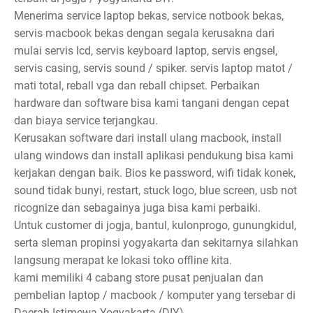
Menerima service laptop bekas, service notbook bekas,
servis macbook bekas dengan segala kerusakna dari
mulai servis lcd, servis keyboard laptop, servis engsel,
servis casing, servis sound / spiker. servis laptop matot /
mati total, reball vga dan reball chipset. Perbaikan
hardware dan software bisa kami tangani dengan cepat
dan biaya service terjangkau.
Kerusakan software dari install ulang macbook, install
ulang windows dan install aplikasi pendukung bisa kami
kerjakan dengan baik. Bios ke password, wifi tidak konek,
sound tidak bunyi, restart, stuck logo, blue screen, usb not
ricognize dan sebagainya juga bisa kami perbaiki.
Untuk customer di jogja, bantul, kulonprogo, gunungkidul,
serta sleman propinsi yogyakarta dan sekitarnya silahkan
langsung merapat ke lokasi toko offline kita.
kami memiliki 4 cabang store pusat penjualan dan
pembelian laptop / macbook / komputer yang tersebar di
Daerah Istimewa Yogyakarta (DIY).