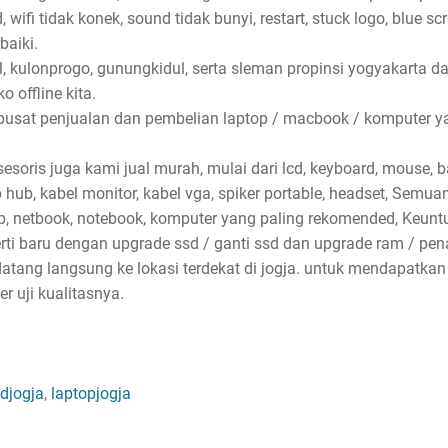
wifi tidak konek, sound tidak bunyi, restart, stuck logo, blue sc
baiki.
l, kulonprogo, gunungkidul, serta sleman propinsi yogyakarta d
 offline kita.
pusat penjualan dan pembelian laptop / macbook / komputer ya
soris juga kami jual murah, mulai dari lcd, keyboard, mouse, bat
sb hub, kabel monitor, kabel vga, spiker portable, headset, Semu
p, netbook, notebook, komputer yang paling rekomended, Keun
erti baru dengan upgrade ssd / ganti ssd dan upgrade ram / p
atang langsung ke lokasi terdekat di jogja. untuk mendapatkan
 uji kualitasnya.
djogja
,
laptopjogja