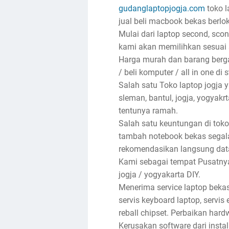
gudanglaptopjogja.com
toko l
jual beli macbook bekas berlok
Mulai dari laptop second, sco
kami akan memilihkan sesuai 
Harga murah dan barang bergar
/ beli komputer / all in one di 
Salah satu Toko laptop jogja
sleman, bantul, jogja, yogyak
tentunya ramah.
Salah satu keuntungan di toko
tambah notebook bekas segala
rekomendasikan langsung dat
Kami sebagai tempat Pusatnya 
jogja / yogyakarta DIY.
Menerima service laptop bekas
servis keyboard laptop, servis e
reball chipset. Perbaikan har
Kerusakan software dari insta