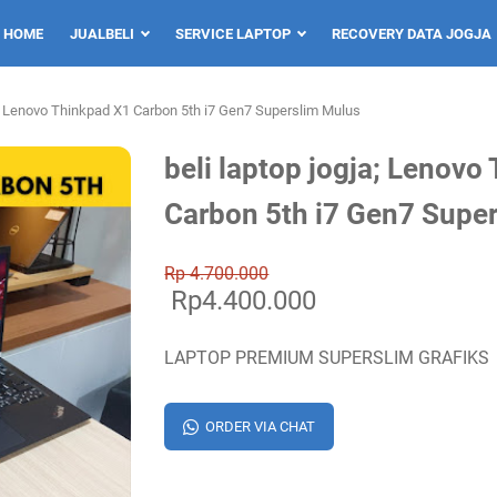
HOME
JUALBELI
SERVICE LAPTOP
RECOVERY DATA JOGJA
ja; Lenovo Thinkpad X1 Carbon 5th i7 Gen7 Superslim Mulus
beli laptop jogja; Lenovo
Carbon 5th i7 Gen7 Supe
Rp 4.700.000
Rp4.400.000
LAPTOP PREMIUM SUPERSLIM GRAFIKS
ORDER VIA CHAT