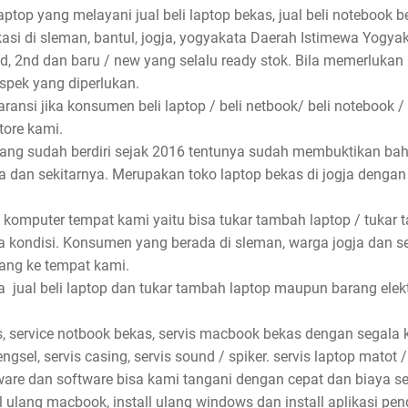
aptop yang melayani jual beli laptop bekas, jual beli notebook be
asi di sleman, bantul, jogja, yogyakata Daerah Istimewa Yogyak
nd, 2nd dan baru / new yang selalu ready stok. Bila memerlukan
spek yang diperlukan.
ansi jika konsumen beli laptop / beli netbook/ beli notebook /
store kami.
 yang sudah berdiri sejak 2016 tentunya sudah membuktikan ba
rta dan sekitarnya. Merupakan toko laptop bekas di jogja denga
 komputer tempat kami yaitu bisa tukar tambah laptop / tukar 
 kondisi. Konsumen yang berada di sleman, warga jogja dan s
ang ke tempat kami.
jual beli laptop dan tukar tambah laptop maupun barang elektro
, service notbook bekas, servis macbook bekas dengan segala ke
ngsel, servis casing, servis sound / spiker. servis laptop matot /
dware dan software bisa kami tangani dengan cepat dan biaya se
ll ulang macbook, install ulang windows dan install aplikasi pe