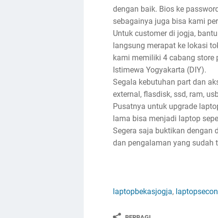
dengan baik. Bios ke password, 
sebagainya juga bisa kami per
Untuk customer di jogja, bantu
langsung merapat ke lokasi toko
kami memiliki 4 cabang store 
Istimewa Yogyakarta (DIY).
Segala kebutuhan part dan akse
external, flasdisk, ssd, ram, u
Pusatnya untuk upgrade lapto
lama bisa menjadi laptop sep
Segera saja buktikan dengan d
dan pengalaman yang sudah ter
laptopbekasjogja
,
laptopsecon
BERBAGI