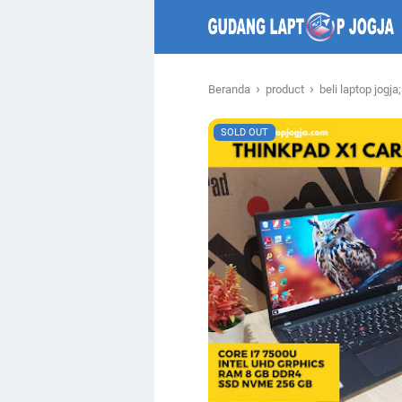
›
›
Beranda
product
beli laptop jog
SOLD OUT