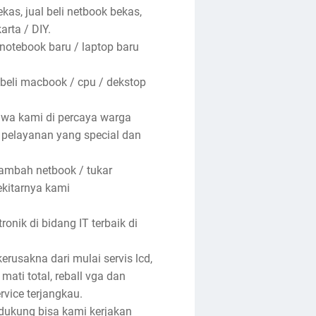
kas, jual beli netbook bekas,
arta / DIY.
 notebook baru / laptop baru
 beli macbook / cpu / dekstop
hwa kami di percaya warga
n pelayanan yang special dan
tambah netbook / tukar
ekitarnya kami
nik di bidang IT terbaik di
rusakna dari mulai servis lcd,
 mati total, reball vga dan
rvice terjangkau.
ndukung bisa kami kerjakan