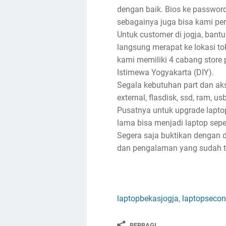
dengan baik. Bios ke password, 
sebagainya juga bisa kami per
Untuk customer di jogja, bantu
langsung merapat ke lokasi toko
kami memiliki 4 cabang store 
Istimewa Yogyakarta (DIY).
Segala kebutuhan part dan akse
external, flasdisk, ssd, ram, u
Pusatnya untuk upgrade lapto
lama bisa menjadi laptop sep
Segera saja buktikan dengan d
dan pengalaman yang sudah ter
laptopbekasjogja
,
laptopsecon
BERBAGI