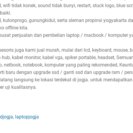
wifi tidak konek, sound tidak bunyi, restart, stuck logo, blue sc
baiki.
l, kulonprogo, gunungkidul, serta sleman propinsi yogyakarta d
 offline kita.
pusat penjualan dan pembelian laptop / macbook / komputer ya
soris juga kami jual murah, mulai dari lcd, keyboard, mouse, bat
sb hub, kabel monitor, kabel vga, spiker portable, headset, Semu
p, netbook, notebook, komputer yang paling rekomended, Keun
erti baru dengan upgrade ssd / ganti ssd dan upgrade ram / p
atang langsung ke lokasi terdekat di jogja. untuk mendapatkan
 uji kualitasnya.
djogja
,
laptopjogja