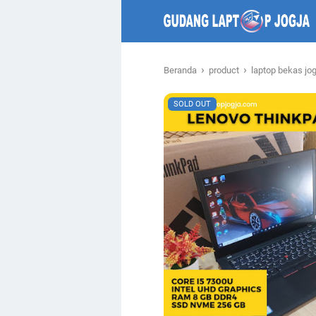
›
›
Beranda
product
laptop bekas jo
SOLD OUT