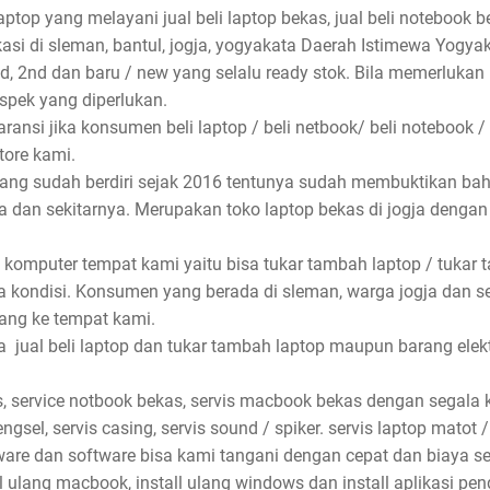
aptop yang melayani jual beli laptop bekas, jual beli notebook be
asi di sleman, bantul, jogja, yogyakata Daerah Istimewa Yogyak
nd, 2nd dan baru / new yang selalu ready stok. Bila memerlukan
spek yang diperlukan.
ansi jika konsumen beli laptop / beli netbook/ beli notebook /
store kami.
 yang sudah berdiri sejak 2016 tentunya sudah membuktikan ba
rta dan sekitarnya. Merupakan toko laptop bekas di jogja denga
 komputer tempat kami yaitu bisa tukar tambah laptop / tukar 
 kondisi. Konsumen yang berada di sleman, warga jogja dan s
ang ke tempat kami.
jual beli laptop dan tukar tambah laptop maupun barang elektro
, service notbook bekas, servis macbook bekas dengan segala ke
ngsel, servis casing, servis sound / spiker. servis laptop matot /
dware dan software bisa kami tangani dengan cepat dan biaya se
ll ulang macbook, install ulang windows dan install aplikasi pe