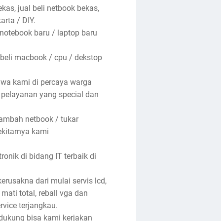
kas, jual beli netbook bekas,
arta / DIY.
 notebook baru / laptop baru
 beli macbook / cpu / dekstop
hwa kami di percaya warga
n pelayanan yang special dan
tambah netbook / tukar
ekitarnya kami
nik di bidang IT terbaik di
rusakna dari mulai servis lcd,
 mati total, reball vga dan
rvice terjangkau.
ndukung bisa kami kerjakan