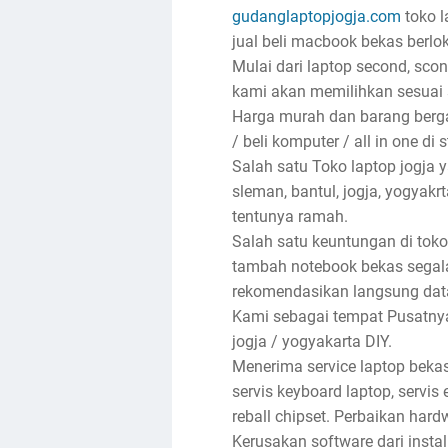
gudanglaptopjogja.com
toko l
jual beli macbook bekas berlok
Mulai dari laptop second, sco
kami akan memilihkan sesuai 
Harga murah dan barang bergar
/ beli komputer / all in one di 
Salah satu Toko laptop jogja
sleman, bantul, jogja, yogyak
tentunya ramah.
Salah satu keuntungan di toko
tambah notebook bekas segala
rekomendasikan langsung dat
Kami sebagai tempat Pusatnya 
jogja / yogyakarta DIY.
Menerima service laptop bekas
servis keyboard laptop, servis e
reball chipset. Perbaikan har
Kerusakan software dari insta