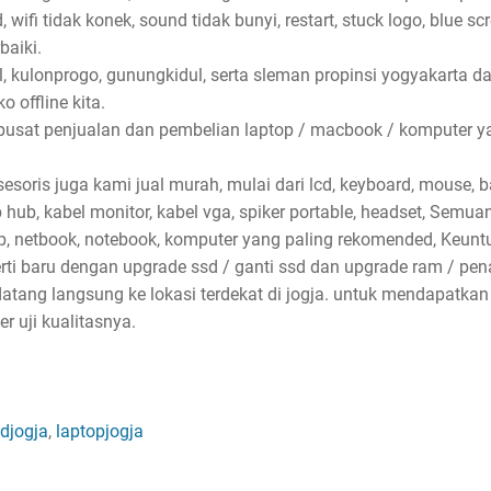
wifi tidak konek, sound tidak bunyi, restart, stuck logo, blue sc
baiki.
l, kulonprogo, gunungkidul, serta sleman propinsi yogyakarta d
 offline kita.
pusat penjualan dan pembelian laptop / macbook / komputer ya
soris juga kami jual murah, mulai dari lcd, keyboard, mouse, bat
sb hub, kabel monitor, kabel vga, spiker portable, headset, Semu
p, netbook, notebook, komputer yang paling rekomended, Keun
erti baru dengan upgrade ssd / ganti ssd dan upgrade ram / p
atang langsung ke lokasi terdekat di jogja. untuk mendapatkan
 uji kualitasnya.
djogja
,
laptopjogja