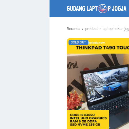
›
›
Beranda
product
laptop bekas jo
SOLD OUT