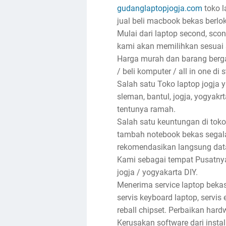
gudanglaptopjogja.com
toko l
jual beli macbook bekas berlok
Mulai dari laptop second, sco
kami akan memilihkan sesuai 
Harga murah dan barang bergar
/ beli komputer / all in one di 
Salah satu Toko laptop jogja
sleman, bantul, jogja, yogyak
tentunya ramah.
Salah satu keuntungan di toko
tambah notebook bekas segala
rekomendasikan langsung dat
Kami sebagai tempat Pusatnya 
jogja / yogyakarta DIY.
Menerima service laptop bekas
servis keyboard laptop, servis e
reball chipset. Perbaikan har
Kerusakan software dari insta