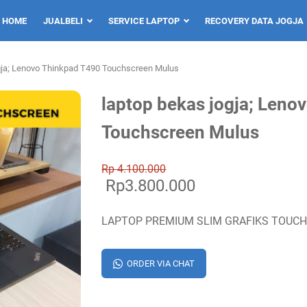
HOME
JUALBELI
SERVICE LAPTOP
RECOVERY DATA JOGJA
gja; Lenovo Thinkpad T490 Touchscreen Mulus
laptop bekas jogja; Leno
Touchscreen Mulus
Rp 4.100.000
Rp3.800.000
LAPTOP PREMIUM SLIM GRAFIKS TOUC
ORDER VIA CHAT