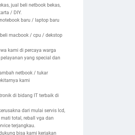
kas, jual beli netbook bekas,
arta / DIY.
 notebook baru / laptop baru
 beli macbook / cpu / dekstop
hwa kami di percaya warga
n pelayanan yang special dan
tambah netbook / tukar
ekitarnya kami
nik di bidang IT terbaik di
rusakna dari mulai servis lcd,
 mati total, reball vga dan
rvice terjangkau.
ndukung bisa kami kerjakan