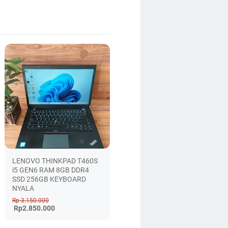
LENOVO THINKPAD T460S
i5 GEN6 RAM 8GB DDR4
SSD 256GB KEYBOARD
NYALA
Rp 3.150.000
Rp2.850.000