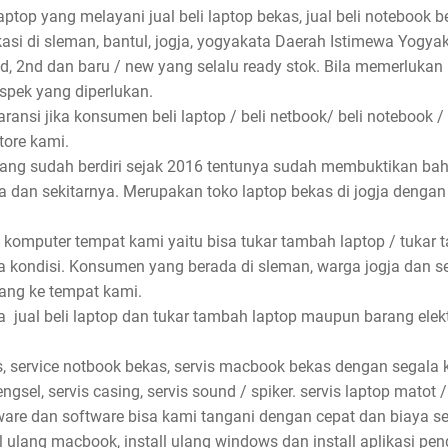
aptop yang melayani jual beli laptop bekas, jual beli notebook be
asi di sleman, bantul, jogja, yogyakata Daerah Istimewa Yogyak
nd, 2nd dan baru / new yang selalu ready stok. Bila memerlukan
spek yang diperlukan.
ansi jika konsumen beli laptop / beli netbook/ beli notebook /
store kami.
 yang sudah berdiri sejak 2016 tentunya sudah membuktikan ba
rta dan sekitarnya. Merupakan toko laptop bekas di jogja denga
 komputer tempat kami yaitu bisa tukar tambah laptop / tukar 
 kondisi. Konsumen yang berada di sleman, warga jogja dan s
ang ke tempat kami.
jual beli laptop dan tukar tambah laptop maupun barang elektro
, service notbook bekas, servis macbook bekas dengan segala ke
ngsel, servis casing, servis sound / spiker. servis laptop matot /
dware dan software bisa kami tangani dengan cepat dan biaya se
ll ulang macbook, install ulang windows dan install aplikasi pe