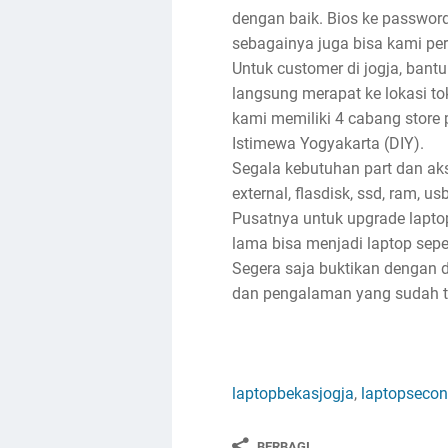
dengan baik. Bios ke password, 
sebagainya juga bisa kami per
Untuk customer di jogja, bantu
langsung merapat ke lokasi toko
kami memiliki 4 cabang store 
Istimewa Yogyakarta (DIY).
Segala kebutuhan part dan akse
external, flasdisk, ssd, ram, u
Pusatnya untuk upgrade lapto
lama bisa menjadi laptop sep
Segera saja buktikan dengan d
dan pengalaman yang sudah ter
laptopbekasjogja
,
laptopsecon
BERBAGI