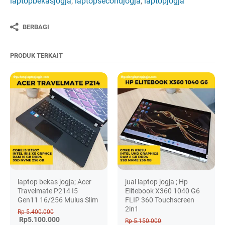
laptopbekasjogja
,
laptopsecondjogja
,
laptopjogja
BERBAGI
PRODUK TERKAIT
laptop bekas jogja; Acer
jual laptop jogja ; Hp
Travelmate P214 I5
Elitebook X360 1040 G6
Gen11 16/256 Mulus Slim
FLIP 360 Touchscreen
2in1
Rp 5.400.000
Rp5.100.000
Rp 5.150.000