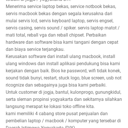
Menerima service laptop bekas, service notbook bekas,
servis macbook bekas dengan segala kerusakna dari
mulai servis lcd, servis keyboard laptop, servis engsel,
servis casing, servis sound / spiker. servis laptop matot /
mati total, reball vga dan reball chipset. Perbaikan
hardware dan software bisa kami tangani dengan cepat
dan biaya service terjangkau.
Kerusakan software dari install ulang macbook, install
ulang windows dan install aplikasi pendukung bisa kami
kerjakan dengan baik. Bios ke password, wifi tidak konek,
sound tidak bunyi, restart, stuck logo, blue screen, usb not
ricognize dan sebagainya juga bisa kami perbaiki.
Untuk customer di jogja, bantul, kulonprogo, gunungkidul,
serta sleman propinsi yogyakarta dan sekitarnya silahkan
langsung merapat ke lokasi toko offline kita.
kami memiliki 4 cabang store pusat penjualan dan
pembelian laptop / macbook / komputer yang tersebar di
Daerah Istimewa Yogyakarta (DIY).