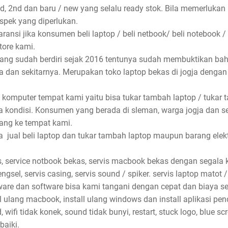
nd, 2nd dan baru / new yang selalu ready stok. Bila memerlukan
spek yang diperlukan.
ansi jika konsumen beli laptop / beli netbook/ beli notebook /
store kami.
 yang sudah berdiri sejak 2016 tentunya sudah membuktikan ba
rta dan sekitarnya. Merupakan toko laptop bekas di jogja denga
 komputer tempat kami yaitu bisa tukar tambah laptop / tukar 
 kondisi. Konsumen yang berada di sleman, warga jogja dan s
ang ke tempat kami.
jual beli laptop dan tukar tambah laptop maupun barang elektro
, service notbook bekas, servis macbook bekas dengan segala ke
ngsel, servis casing, servis sound / spiker. servis laptop matot /
dware dan software bisa kami tangani dengan cepat dan biaya se
ll ulang macbook, install ulang windows dan install aplikasi pe
wifi tidak konek, sound tidak bunyi, restart, stuck logo, blue sc
baiki.