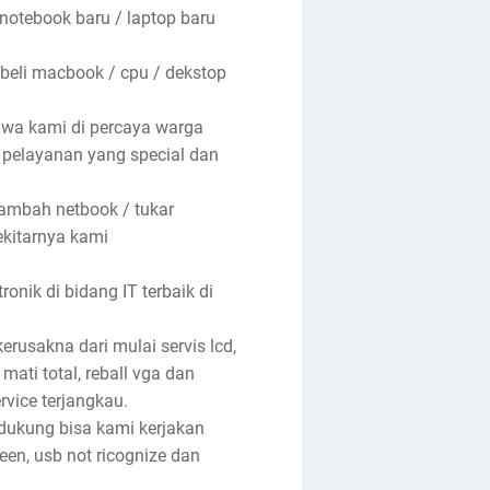
 notebook baru / laptop baru
 beli macbook / cpu / dekstop
hwa kami di percaya warga
n pelayanan yang special dan
tambah netbook / tukar
ekitarnya kami
nik di bidang IT terbaik di
rusakna dari mulai servis lcd,
 mati total, reball vga dan
rvice terjangkau.
ndukung bisa kami kerjakan
reen, usb not ricognize dan