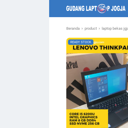
›
›
Beranda
product
laptop bekas jg
READY STOCK