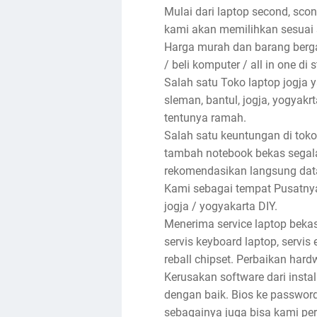
Mulai dari laptop second, sco
kami akan memilihkan sesuai 
Harga murah dan barang bergar
/ beli komputer / all in one di 
Salah satu Toko laptop jogja
sleman, bantul, jogja, yogyak
tentunya ramah.
Salah satu keuntungan di toko
tambah notebook bekas segala
rekomendasikan langsung dat
Kami sebagai tempat Pusatnya 
jogja / yogyakarta DIY.
Menerima service laptop bekas
servis keyboard laptop, servis e
reball chipset. Perbaikan har
Kerusakan software dari insta
dengan baik. Bios ke password, 
sebagainya juga bisa kami per