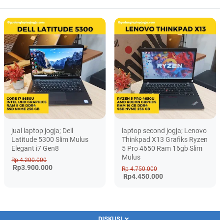
jual laptop jogja; Dell
laptop second jogja; Lenovo
Latitude 5300 Slim Mulus
Thinkpad X13 Grafiks Ryzen
Elegant i7 Gen8
5 Pro 4650 Ram 16gb Slim
Mulus
Rp 4.200.000
Rp3.900.000
Rp 4.750.000
Rp4.450.000
DISKUSI