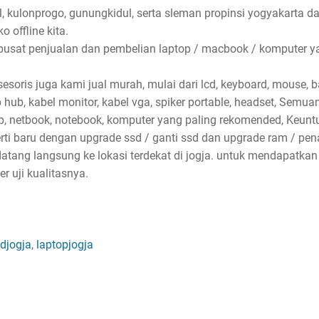
l, kulonprogo, gunungkidul, serta sleman propinsi yogyakarta d
 offline kita.
pusat penjualan dan pembelian laptop / macbook / komputer ya
soris juga kami jual murah, mulai dari lcd, keyboard, mouse, bat
sb hub, kabel monitor, kabel vga, spiker portable, headset, Semu
p, netbook, notebook, komputer yang paling rekomended, Keun
erti baru dengan upgrade ssd / ganti ssd dan upgrade ram / p
atang langsung ke lokasi terdekat di jogja. untuk mendapatkan
 uji kualitasnya.
djogja
,
laptopjogja