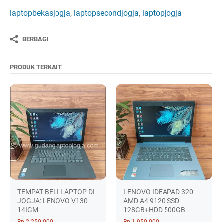
laptopbekasjogja
,
laptopsecondjogja
,
laptopjogja
BERBAGI
PRODUK TERKAIT
TEMPAT BELI LAPTOP DI
LENOVO IDEAPAD 320
JOGJA: LENOVO V130
AMD A4 9120 SSD
14IGM
128GB+HDD 500GB
Rp 2.250.000
Rp 1.950.000