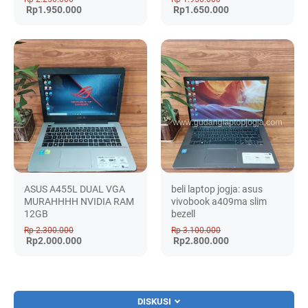
Rp1.950.000
Rp1.650.000
ASUS A455L DUAL VGA
beli laptop jogja: asus
MURAHHHH NVIDIA RAM
vivobook a409ma slim
12GB
bezell
Rp 2.300.000
Rp 3.100.000
Rp2.000.000
Rp2.800.000
DISKUSI