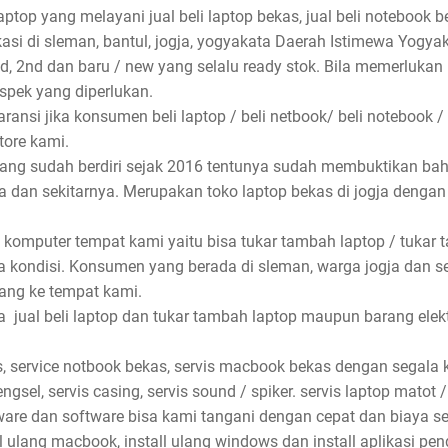
aptop yang melayani jual beli laptop bekas, jual beli notebook be
asi di sleman, bantul, jogja, yogyakata Daerah Istimewa Yogyak
nd, 2nd dan baru / new yang selalu ready stok. Bila memerlukan
spek yang diperlukan.
ansi jika konsumen beli laptop / beli netbook/ beli notebook /
store kami.
 yang sudah berdiri sejak 2016 tentunya sudah membuktikan ba
rta dan sekitarnya. Merupakan toko laptop bekas di jogja denga
 komputer tempat kami yaitu bisa tukar tambah laptop / tukar 
 kondisi. Konsumen yang berada di sleman, warga jogja dan s
ang ke tempat kami.
jual beli laptop dan tukar tambah laptop maupun barang elektro
, service notbook bekas, servis macbook bekas dengan segala ke
ngsel, servis casing, servis sound / spiker. servis laptop matot /
dware dan software bisa kami tangani dengan cepat dan biaya se
ll ulang macbook, install ulang windows dan install aplikasi pe