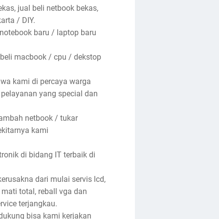
kas, jual beli netbook bekas,
arta / DIY.
 notebook baru / laptop baru
 beli macbook / cpu / dekstop
hwa kami di percaya warga
n pelayanan yang special dan
tambah netbook / tukar
ekitarnya kami
nik di bidang IT terbaik di
rusakna dari mulai servis lcd,
 mati total, reball vga dan
rvice terjangkau.
ndukung bisa kami kerjakan