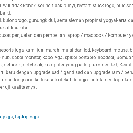
wifi tidak konek, sound tidak bunyi, restart, stuck logo, blue sc
baiki.
l, kulonprogo, gunungkidul, serta sleman propinsi yogyakarta d
 offline kita.
pusat penjualan dan pembelian laptop / macbook / komputer ya
soris juga kami jual murah, mulai dari lcd, keyboard, mouse, bat
sb hub, kabel monitor, kabel vga, spiker portable, headset, Semu
p, netbook, notebook, komputer yang paling rekomended, Keun
erti baru dengan upgrade ssd / ganti ssd dan upgrade ram / p
atang langsung ke lokasi terdekat di jogja. untuk mendapatkan
 uji kualitasnya.
djogja
,
laptopjogja