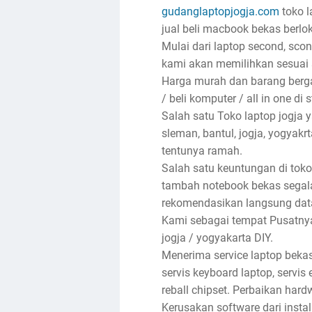
gudanglaptopjogja.com
toko l
jual beli macbook bekas berlok
Mulai dari laptop second, sco
kami akan memilihkan sesuai 
Harga murah dan barang bergar
/ beli komputer / all in one di 
Salah satu Toko laptop jogja
sleman, bantul, jogja, yogyak
tentunya ramah.
Salah satu keuntungan di toko
tambah notebook bekas segala
rekomendasikan langsung dat
Kami sebagai tempat Pusatnya 
jogja / yogyakarta DIY.
Menerima service laptop bekas
servis keyboard laptop, servis e
reball chipset. Perbaikan har
Kerusakan software dari insta