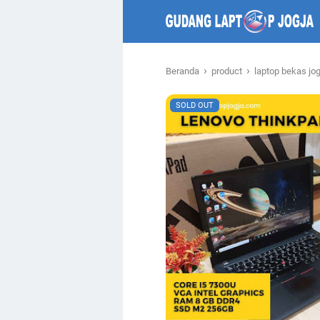
›
›
Beranda
product
laptop bekas jo
SOLD OUT