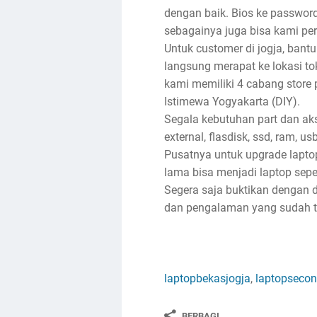
dengan baik. Bios ke password, 
sebagainya juga bisa kami per
Untuk customer di jogja, bantu
langsung merapat ke lokasi toko
kami memiliki 4 cabang store 
Istimewa Yogyakarta (DIY).
Segala kebutuhan part dan akse
external, flasdisk, ssd, ram, u
Pusatnya untuk upgrade lapto
lama bisa menjadi laptop sep
Segera saja buktikan dengan d
dan pengalaman yang sudah ter
laptopbekasjogja
,
laptopsecon
BERBAGI