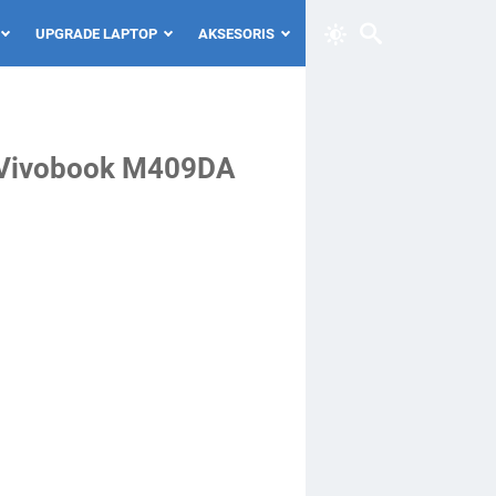
UPGRADE LAPTOP
AKSESORIS
s Vivobook M409DA