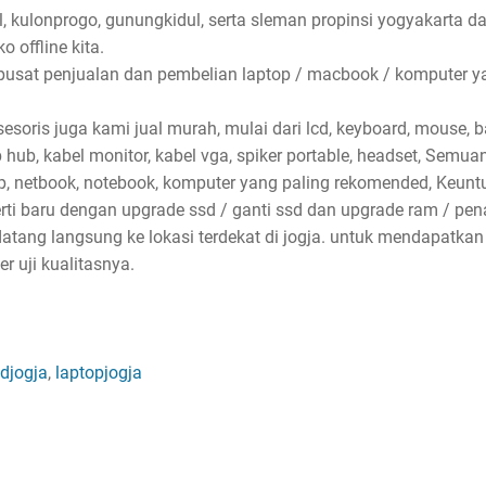
l, kulonprogo, gunungkidul, serta sleman propinsi yogyakarta d
 offline kita.
pusat penjualan dan pembelian laptop / macbook / komputer ya
soris juga kami jual murah, mulai dari lcd, keyboard, mouse, bat
sb hub, kabel monitor, kabel vga, spiker portable, headset, Semu
p, netbook, notebook, komputer yang paling rekomended, Keun
erti baru dengan upgrade ssd / ganti ssd dan upgrade ram / p
atang langsung ke lokasi terdekat di jogja. untuk mendapatkan
 uji kualitasnya.
djogja
,
laptopjogja