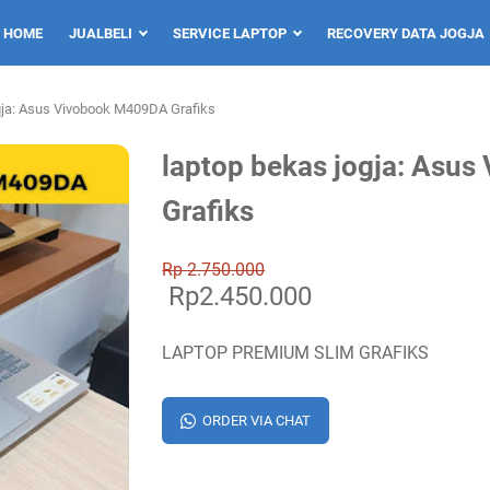
HOME
JUALBELI
SERVICE LAPTOP
RECOVERY DATA JOGJA
gja: Asus Vivobook M409DA Grafiks
laptop bekas jogja: Asu
Grafiks
Rp 2.750.000
Rp2.450.000
LAPTOP PREMIUM SLIM GRAFIKS
ORDER VIA CHAT