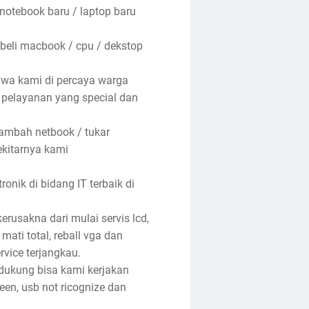
 notebook baru / laptop baru
 beli macbook / cpu / dekstop
hwa kami di percaya warga
n pelayanan yang special dan
tambah netbook / tukar
ekitarnya kami
nik di bidang IT terbaik di
rusakna dari mulai servis lcd,
 mati total, reball vga dan
rvice terjangkau.
ndukung bisa kami kerjakan
reen, usb not ricognize dan