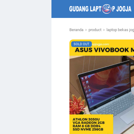
›
›
Beranda
product
laptop bekas jo
SOLD OUT