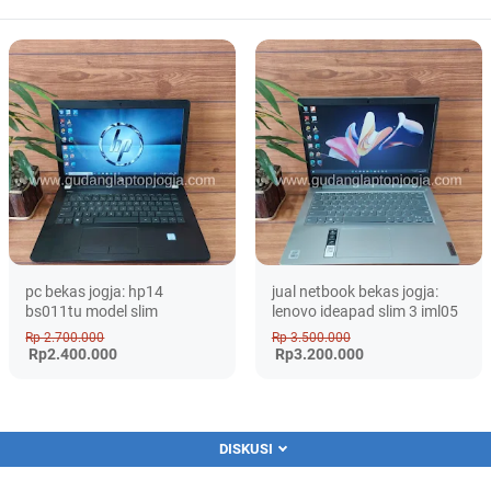
pc bekas jogja: hp14
jual netbook bekas jogja:
bs011tu model slim
lenovo ideapad slim 3 iml05
Rp 2.700.000
Rp 3.500.000
Rp2.400.000
Rp3.200.000
DISKUSI