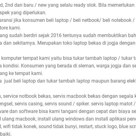
nd, 2nd dan baru / new yang selalu ready stok. Bila memerlukan
spek yang diperlukan.
ansi jika konsumen beli laptop / beli netbook/ beli notebook /
store kami.
 yang sudah berdiri sejak 2016 tentunya sudah membuktikan ba
rta dan sekitarnya. Merupakan toko laptop bekas di jogja denga
 komputer tempat kami yaitu bisa tukar tambah laptop / tukar 
 kondisi. Konsumen yang berada di sleman, warga jogja dan s
ang ke tempat kami.
jual beli laptop dan tukar tambah laptop maupun barang elektro
, service notbook bekas, servis macbook bekas dengan segala ke
ngsel, servis casing, servis sound / spiker. servis laptop matot /
dware dan software bisa kami tangani dengan cepat dan biaya se
ll ulang macbook, install ulang windows dan install aplikasi pe
wifi tidak konek, sound tidak bunyi, restart, stuck logo, blue sc
baiki.