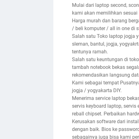
Mulai dari laptop second, sco
kami akan memilihkan sesuai 
Harga murah dan barang bergar
/ beli komputer / all in one di 
Salah satu Toko laptop jogja
sleman, bantul, jogja, yogyak
tentunya ramah.
Salah satu keuntungan di toko
tambah notebook bekas segala
rekomendasikan langsung dat
Kami sebagai tempat Pusatnya 
jogja / yogyakarta DIY.
Menerima service laptop bekas
servis keyboard laptop, servis e
reball chipset. Perbaikan har
Kerusakan software dari insta
dengan baik. Bios ke password, 
sebagainya juga bisa kami per