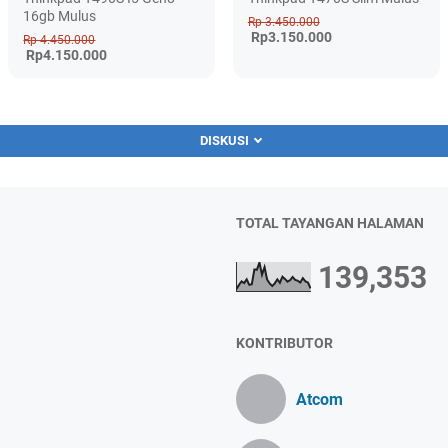
16gb Mulus
Rp 3.450.000
Rp3.150.000
Rp 4.450.000
Rp4.150.000
DISKUSI
TOTAL TAYANGAN HALAMAN
139,353
KONTRIBUTOR
Atcom