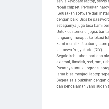
servis keyboard laptop, servis e
reball chipset. Perbaikan har
Kerusakan software dari insta
dengan baik. Bios ke password, 
sebagainya juga bisa kami per
Untuk customer di jogja, bantu
langsung merapat ke lokasi toko
kami memiliki 4 cabang store 
Istimewa Yogyakarta (DIY).
Segala kebutuhan part dan akse
external, flasdisk, ssd, ram, u
Pusatnya untuk upgrade lapto
lama bisa menjadi laptop sep
Segera saja buktikan dengan d
dan pengalaman yang sudah ter