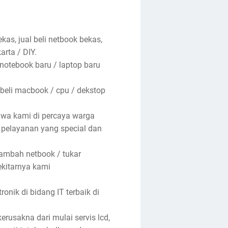
kas, jual beli netbook bekas,
arta / DIY.
 notebook baru / laptop baru
 beli macbook / cpu / dekstop
hwa kami di percaya warga
n pelayanan yang special dan
tambah netbook / tukar
ekitarnya kami
nik di bidang IT terbaik di
rusakna dari mulai servis lcd,