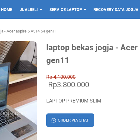
HOME
JUALBELI
SERVICE LAPTOP
RECOVERY DATA JOGJA
ja - Acer aspire 5 A514 54 gen11
laptop bekas jogja - Acer
gen11
Rp 4.100.000
Rp3.800.000
LAPTOP PREMIUM SLIM
ORDER VIA CHAT