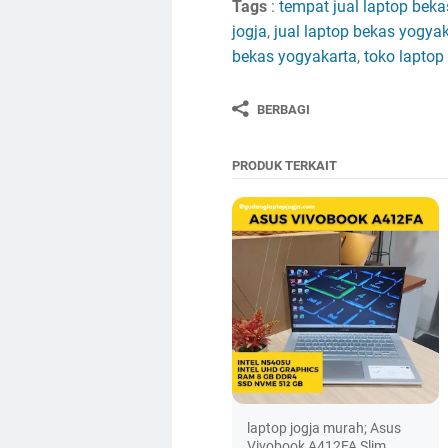
Tags
:
tempat jual laptop bekas
jogja
,
jual laptop bekas yogya
bekas yogyakarta
,
toko laptop
BERBAGI
PRODUK TERKAIT
laptop jogja murah; Asus
Vivobook A412FA Slim