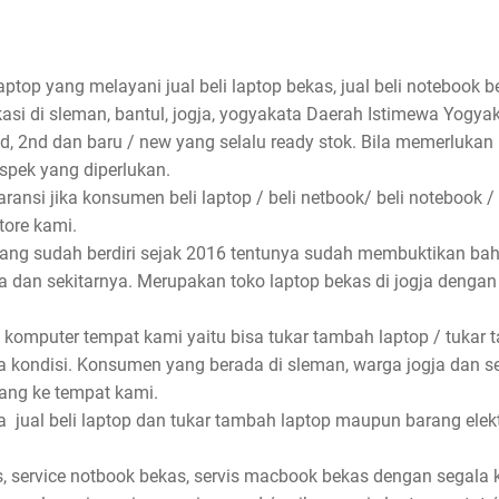
aptop yang melayani jual beli laptop bekas, jual beli notebook be
asi di sleman, bantul, jogja, yogyakata Daerah Istimewa Yogyak
nd, 2nd dan baru / new yang selalu ready stok. Bila memerlukan
spek yang diperlukan.
ansi jika konsumen beli laptop / beli netbook/ beli notebook /
store kami.
 yang sudah berdiri sejak 2016 tentunya sudah membuktikan ba
rta dan sekitarnya. Merupakan toko laptop bekas di jogja denga
 komputer tempat kami yaitu bisa tukar tambah laptop / tukar 
 kondisi. Konsumen yang berada di sleman, warga jogja dan s
ang ke tempat kami.
jual beli laptop dan tukar tambah laptop maupun barang elektro
, service notbook bekas, servis macbook bekas dengan segala ke