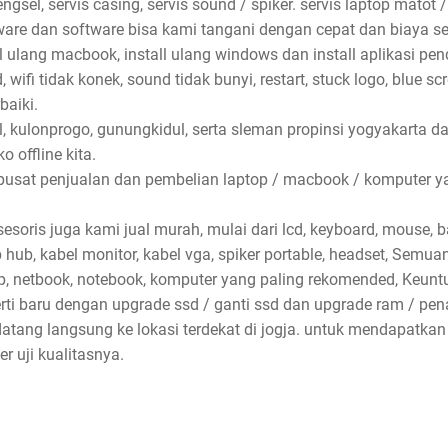
ngsel, servis casing, servis sound / spiker. servis laptop matot /
dware dan software bisa kami tangani dengan cepat dan biaya se
ll ulang macbook, install ulang windows dan install aplikasi pe
wifi tidak konek, sound tidak bunyi, restart, stuck logo, blue sc
baiki.
l, kulonprogo, gunungkidul, serta sleman propinsi yogyakarta d
 offline kita.
pusat penjualan dan pembelian laptop / macbook / komputer ya
soris juga kami jual murah, mulai dari lcd, keyboard, mouse, bat
sb hub, kabel monitor, kabel vga, spiker portable, headset, Semu
p, netbook, notebook, komputer yang paling rekomended, Keun
erti baru dengan upgrade ssd / ganti ssd dan upgrade ram / p
atang langsung ke lokasi terdekat di jogja. untuk mendapatkan
 uji kualitasnya.