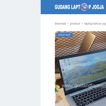
›
›
Beranda
product
laptop bekas jog
SOLD OUT