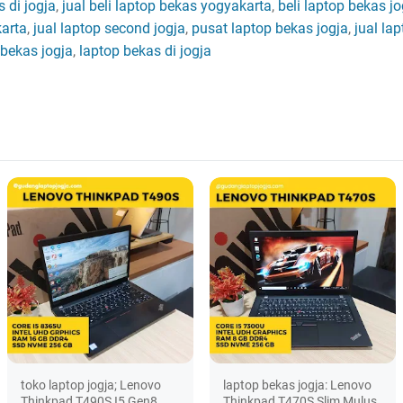
 di jogja
,
jual beli laptop bekas yogyakarta
,
beli laptop bekas jo
karta
,
jual laptop second jogja
,
pusat laptop bekas jogja
,
jual la
 bekas jogja
,
laptop bekas di jogja
toko laptop jogja; Lenovo
laptop bekas jogja: Lenovo
Thinkpad T490S I5 Gen8
Thinkpad T470S Slim Mulus