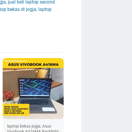
gja
,
jual beli laptop second
ptop bekas di jogja
,
laptop
laptop bekas jogja; Asus
Vivobook A416MA Backlight