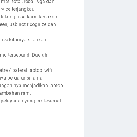
 mati total, reball vga dan
rvice terjangkau.
ndukung bisa kami kerjakan
reen, usb not ricognize dan
an sekitarnya silahkan
ng tersebar di Daerah
re / baterai laptop, wifi
anya bergaransi lama.
tungan nya menjadikan laptop
enambahan ram.
 pelayanan yang profesional