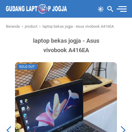
›
›
Beranda
product
laptop bekas jogja - Asus vivobook A416EA
laptop bekas jogja - Asus
vivobook A416EA
SOLD OUT