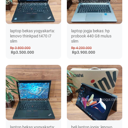
laptop bekas yogyakarta:
laptop jogja bekas: hp
lenovo thinkpad t470 i7
probook 440 G8 mulus
slim
slim
Rp 3.800.000
Rp 4.200.000
Rp3.500.000
Rp3.900.000
laptop bekas yogyakarta:
beli laptop jogja: lenovo