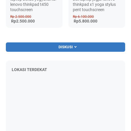
lenovo thinkpad t450
thinkpad x1 yoga stylus
touchscreen
pent touchscreen
Rp 2.500.000
Rp 6.100.000
Rp2.500.000
Rp5.800.000
DISKUSI
LOKASI TERDEKAT