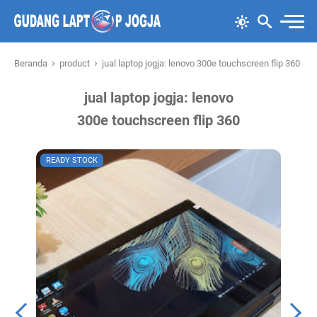
›
›
Beranda
product
jual laptop jogja: lenovo 300e touchscreen flip 360
jual laptop jogja: lenovo
300e touchscreen flip 360
READY STOCK