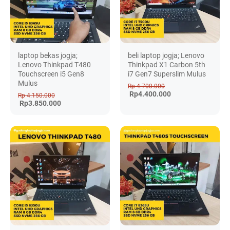
laptop bekas jogja;
beli laptop jogja; Lenovo
Lenovo Thinkpad T480
Thinkpad X1 Carbon 5th
Touchscreen i5 Gen8
i7 Gen7 Superslim Mulus
Mulus
Rp 4.700.000
Rp4.400.000
Rp 4.150.000
Rp3.850.000