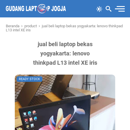
›
›
Beranda
product
jual beli laptop bekas yogyakarta: lenovo thinkpad
L13 intel XE iris
jual beli laptop bekas
yogyakarta: lenovo
thinkpad L13 intel XE iris
READY STOCK