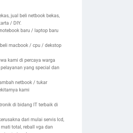
kas, jual beli netbook bekas,
arta / DIY.
 notebook baru / laptop baru
 beli macbook / cpu / dekstop
hwa kami di percaya warga
n pelayanan yang special dan
tambah netbook / tukar
ekitarnya kami
nik di bidang IT terbaik di
rusakna dari mulai servis lcd,
 mati total, reball vga dan