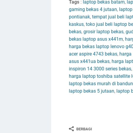
Tags
:
laptop bekas batam
,
la
gaming bekas 4 jutaan
,
laptop
pontianak
,
tempat jual beli la
kaskus
,
toko jual beli laptop b
bekas
,
grosir laptop bekas
,
gud
bekas laptop asus x441m
,
har
harga bekas laptop lenovo g4
acer aspire 4743 bekas
,
harga 
asus x441ua bekas
,
harga lapt
inspiron 14 3000 series bekas
harga laptop toshiba satellite
laptop bekas murah di bandu
laptop bekas 5 jutaan
,
laptop 
BERBAGI