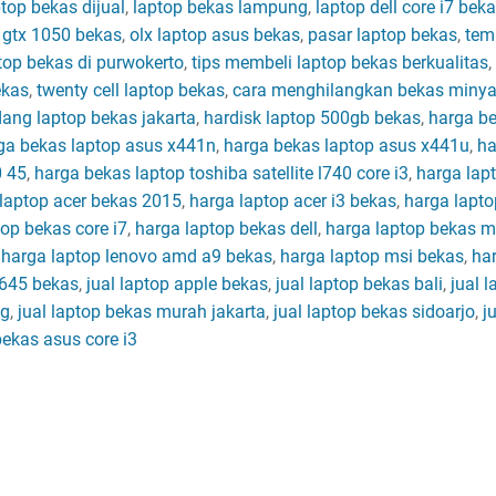
ptop bekas dijual
,
laptop bekas lampung
,
laptop dell core i7 bek
 gtx 1050 bekas
,
olx laptop asus bekas
,
pasar laptop bekas
,
temp
ptop bekas di purwokerto
,
tips membeli laptop bekas berkualitas
,
ekas
,
twenty cell laptop bekas
,
cara menghilangkan bekas minyak
ang laptop bekas jakarta
,
hardisk laptop 500gb bekas
,
harga be
ga bekas laptop asus x441n
,
harga bekas laptop asus x441u
,
ha
0 45
,
harga bekas laptop toshiba satellite l740 core i3
,
harga lap
laptop acer bekas 2015
,
harga laptop acer i3 bekas
,
harga lapto
op bekas core i7
,
harga laptop bekas dell
,
harga laptop bekas 
,
harga laptop lenovo amd a9 bekas
,
harga laptop msi bekas
,
ha
 l645 bekas
,
jual laptop apple bekas
,
jual laptop bekas bali
,
jual l
ng
,
jual laptop bekas murah jakarta
,
jual laptop bekas sidoarjo
,
ju
bekas asus core i3