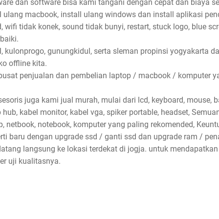
dware dan software bisa kami tangani dengan cepat dan biaya se
ll ulang macbook, install ulang windows dan install aplikasi pe
wifi tidak konek, sound tidak bunyi, restart, stuck logo, blue sc
baiki.
l, kulonprogo, gunungkidul, serta sleman propinsi yogyakarta d
 offline kita.
pusat penjualan dan pembelian laptop / macbook / komputer ya
soris juga kami jual murah, mulai dari lcd, keyboard, mouse, bat
sb hub, kabel monitor, kabel vga, spiker portable, headset, Semu
p, netbook, notebook, komputer yang paling rekomended, Keun
erti baru dengan upgrade ssd / ganti ssd dan upgrade ram / p
atang langsung ke lokasi terdekat di jogja. untuk mendapatkan
 uji kualitasnya.