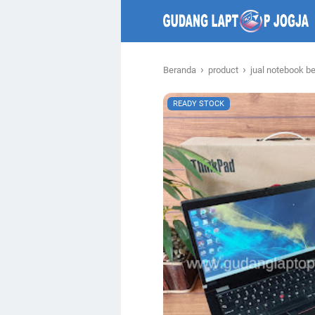
›
›
Beranda
product
jual notebook be
READY STOCK