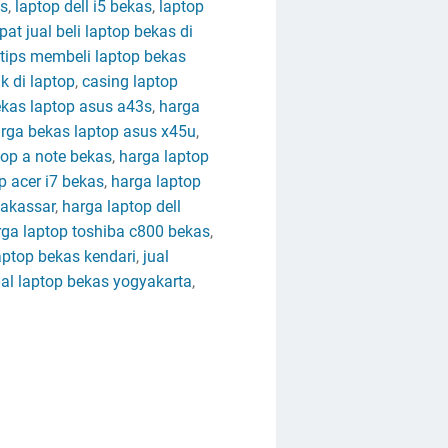
as
,
laptop dell i5 bekas
,
laptop
at jual beli laptop bekas di
tips membeli laptop bekas
 di laptop
,
casing laptop
kas laptop asus a43s
,
harga
rga bekas laptop asus x45u
,
top a note bekas
,
harga laptop
p acer i7 bekas
,
harga laptop
makassar
,
harga laptop dell
rga laptop toshiba c800 bekas
,
aptop bekas kendari
,
jual
al laptop bekas yogyakarta
,