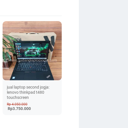
jual laptop second jogja:
lenovo thinkpad t480
touchscreen
Rp 4.050.000
Rp3.750.000