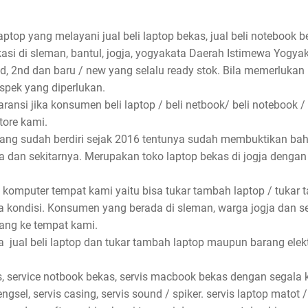
aptop yang melayani jual beli laptop bekas, jual beli notebook be
asi di sleman, bantul, jogja, yogyakata Daerah Istimewa Yogyak
nd, 2nd dan baru / new yang selalu ready stok. Bila memerlukan
spek yang diperlukan.
ansi jika konsumen beli laptop / beli netbook/ beli notebook /
store kami.
 yang sudah berdiri sejak 2016 tentunya sudah membuktikan ba
rta dan sekitarnya. Merupakan toko laptop bekas di jogja denga
 komputer tempat kami yaitu bisa tukar tambah laptop / tukar 
 kondisi. Konsumen yang berada di sleman, warga jogja dan s
ang ke tempat kami.
jual beli laptop dan tukar tambah laptop maupun barang elektro
, service notbook bekas, servis macbook bekas dengan segala ke
ngsel, servis casing, servis sound / spiker. servis laptop matot /