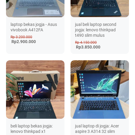
laptop bekas jogja - Asus
jual beli laptop second
vivobook A412FA
jogja: lenovo thinkpad
t490 slim mulus
Rp 3.200.000
Rp2.900.000
Rp 4.150.000
Rp3.850.000
beli laptop bekas jogja:
jual laptop di jogja: Acer
lenovo thinkpad x1
aspire 3 A314 32 slim