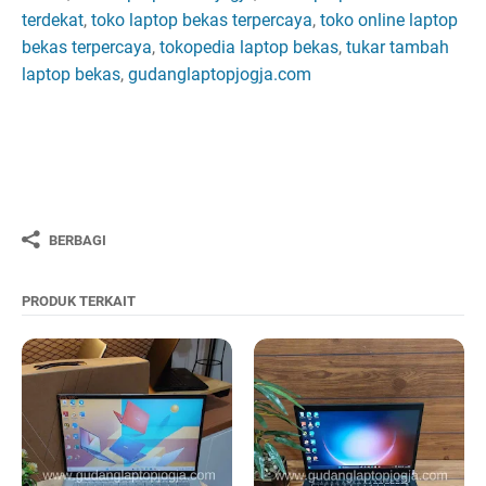
terdekat
,
toko laptop bekas terpercaya
,
toko online laptop
bekas terpercaya
,
tokopedia laptop bekas
,
tukar tambah
laptop bekas
,
gudanglaptopjogja.com
BERBAGI
PRODUK TERKAIT