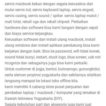
servis macbook bekas dengan segala kerusakna dari
mulai servis lcd, servis keyboard laptop, servis engsel,
servis casing, servis sound / spiker. servis laptop matot /
mati total, reball vga dan reball chipset. Perbaikan
hardware dan software bisa kami tangani dengan cepat
dan biaya service terjangkau.
Kerusakan software dari install ulang macbook, install
ulang windows dan install aplikasi pendukung bisa kami
kerjakan dengan baik. Bios ke password, wifi tidak konek,
sound tidak bunyi, restart, stuck logo, blue screen, usb not
ricognize dan sebagainya juga bisa kami perbaiki.
Untuk customer di jogja, bantul, kulonprogo, gunungkidul,
serta sleman propinsi yogyakarta dan sekitarnya silahkan
langsung merapat ke lokasi toko offline kita.
kami memiliki 4 cabang store pusat penjualan dan
pembelian laptop / macbook / komputer yang tersebar di
Daerah Istimewa Yogyakarta (DIY).
Segala kebutuhan part dan aksesoris juga kami jual