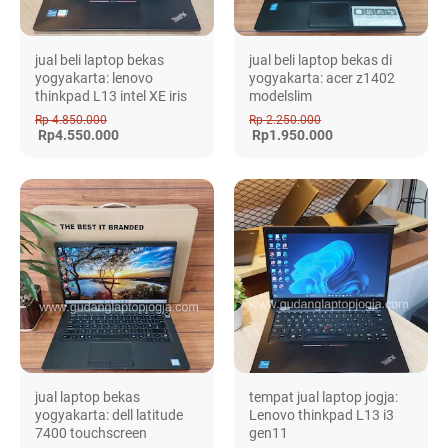
jual beli laptop bekas
jual beli laptop bekas di
yogyakarta: lenovo
yogyakarta: acer z1402
thinkpad L13 intel XE iris
modelslim
Rp 4.850.000
Rp 2.250.000
Rp4.550.000
Rp1.950.000
jual laptop bekas
tempat jual laptop jogja:
yogyakarta: dell latitude
Lenovo thinkpad L13 i3
7400 touchscreen
gen11