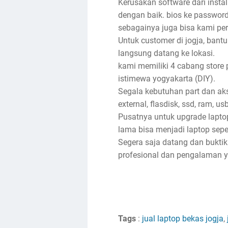
Kerusakan software dari insta
dengan baik. bios ke password, 
sebagainya juga bisa kami per
Untuk customer di jogja, bantu
langsung datang ke lokasi.
kami memiliki 4 cabang store 
istimewa yogyakarta (DIY).
Segala kebutuhan part dan akse
external, flasdisk, ssd, ram, u
Pusatnya untuk upgrade lapto
lama bisa menjadi laptop sep
Segera saja datang dan bukti
profesional dan pengalaman ya
Tags
:
jual laptop bekas jogja
,