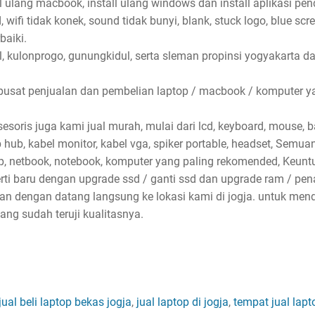
ll ulang macbook, install ulang windows dan install aplikasi pe
wifi tidak konek, sound tidak bunyi, blank, stuck logo, blue scr
baiki.
l, kulonprogo, gunungkidul, serta sleman propinsi yogyakarta d
pusat penjualan dan pembelian laptop / macbook / komputer ya
soris juga kami jual murah, mulai dari lcd, keyboard, mouse, bat
sb hub, kabel monitor, kabel vga, spiker portable, headset, Semu
p, netbook, notebook, komputer yang paling rekomended, Keun
erti baru dengan upgrade ssd / ganti ssd dan upgrade ram / p
kan dengan datang langsung ke lokasi kami di jogja. untuk me
ng sudah teruji kualitasnya.
jual beli laptop bekas jogja
,
jual laptop di jogja
,
tempat jual lapt