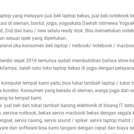
aptop yang melayani jual beli laptop bekas, jual beli notebook be
asi di sleman, bantul, jogja, yogyakata Daerah istimewa Yogyak
nd, 2nd dan baru / new selalu ready stok. Bila memerlukan not
n sesuai spek yang diperlukan.
ansi jika konsumen beli laptop / netbook/ notebook / macbook
 berdiri sejak 2016 tentunya sudah membuktikan bahwa store k
ekitarnya. salah satu toko laptop bekas di jogja dengan pelaya
 komputer tempat kami yaitu bisa tukar tambah laptop / tukar 
 kondisi. Konsumen yang berada di sleman, warga jogja dan s
ang ke tempat kami.
ual beli dan tukar tambah barang elektronik di bisang IT terbai
, service notbook, bekas servis macbook bekas dengan segala ke
ngsel, servis casing, servis sound / spiker. servis laptop matot /
dware dan software bisa kami tangani dengan cepat dan biaya se