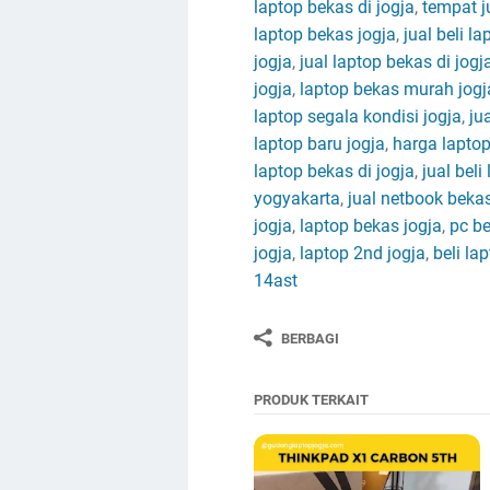
laptop bekas di jogja
,
tempat j
laptop bekas jogja
,
jual beli l
jogja
,
jual laptop bekas di jogj
jogja
,
laptop bekas murah jogj
laptop segala kondisi jogja
,
ju
laptop baru jogja
,
harga laptop
laptop bekas di jogja
,
jual bel
yogyakarta
,
jual netbook bekas
jogja
,
laptop bekas jogja
,
pc be
jogja
,
laptop 2nd jogja
,
beli la
14ast
BERBAGI
PRODUK TERKAIT