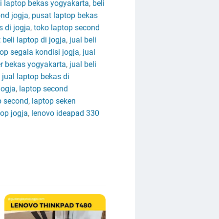
li laptop bekas yogyakarta
,
beli
ond jogja
,
pusat laptop bekas
 di jogja
,
toko laptop second
beli laptop di jogja
,
jual beli
top segala kondisi jogja
,
jual
er bekas yogyakarta
,
jual beli
,
jual laptop bekas di
jogja
,
laptop second
p second
,
laptop seken
op jogja
,
lenovo ideapad 330