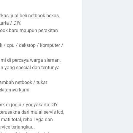
kas, jual beli netbook bekas,
arta / DIY.
ebook baru maupun perakitan
 / cpu / dekstop / komputer /
ami di percaya warga sleman,
nan yang special dan tentunya
tambah netbook / tukar
ekitarnya kami
k di jogja / yogyakarta DIY.
rusakna dari mulai servis lcd,
 mati total, reball vga dan
rvice terjangkau.