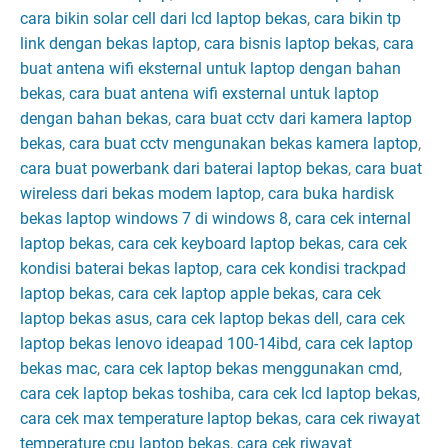
cara bikin solar cell dari lcd laptop bekas
,
cara bikin tp
link dengan bekas laptop
,
cara bisnis laptop bekas
,
cara
buat antena wifi eksternal untuk laptop dengan bahan
bekas
,
cara buat antena wifi exsternal untuk laptop
dengan bahan bekas
,
cara buat cctv dari kamera laptop
bekas
,
cara buat cctv mengunakan bekas kamera laptop
,
cara buat powerbank dari baterai laptop bekas
,
cara buat
wireless dari bekas modem laptop
,
cara buka hardisk
bekas laptop windows 7 di windows 8,
cara cek internal
laptop bekas
,
cara cek keyboard laptop bekas
,
cara cek
kondisi baterai bekas laptop
,
cara cek kondisi trackpad
laptop bekas
,
cara cek laptop apple bekas
,
cara cek
laptop bekas asus
,
cara cek laptop bekas dell
,
cara cek
laptop bekas lenovo ideapad 100-14ibd
,
cara cek laptop
bekas mac
,
cara cek laptop bekas menggunakan cmd
,
cara cek laptop bekas toshiba
,
cara cek lcd laptop bekas
,
cara cek max temperature laptop bekas
,
cara cek riwayat
temperature cpu laptop bekas
,
cara cek riwayat