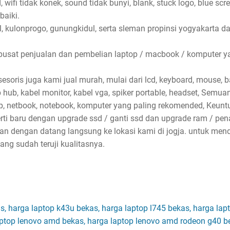
wifi tidak konek, sound tidak bunyi, blank, stuck logo, blue scr
baiki.
l, kulonprogo, gunungkidul, serta sleman propinsi yogyakarta d
pusat penjualan dan pembelian laptop / macbook / komputer ya
soris juga kami jual murah, mulai dari lcd, keyboard, mouse, bat
sb hub, kabel monitor, kabel vga, spiker portable, headset, Semu
p, netbook, notebook, komputer yang paling rekomended, Keun
erti baru dengan upgrade ssd / ganti ssd dan upgrade ram / p
kan dengan datang langsung ke lokasi kami di jogja. untuk me
ng sudah teruji kualitasnya.
s, harga laptop k43u bekas, harga laptop l745 bekas, harga lap
aptop lenovo amd bekas, harga laptop lenovo amd rodeon g40 b