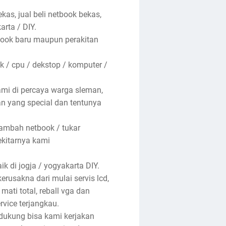
kas, jual beli netbook bekas,
arta / DIY.
ebook baru maupun perakitan
 / cpu / dekstop / komputer /
ami di percaya warga sleman,
nan yang special dan tentunya
tambah netbook / tukar
ekitarnya kami
k di jogja / yogyakarta DIY.
rusakna dari mulai servis lcd,
 mati total, reball vga dan
rvice terjangkau.
ndukung bisa kami kerjakan