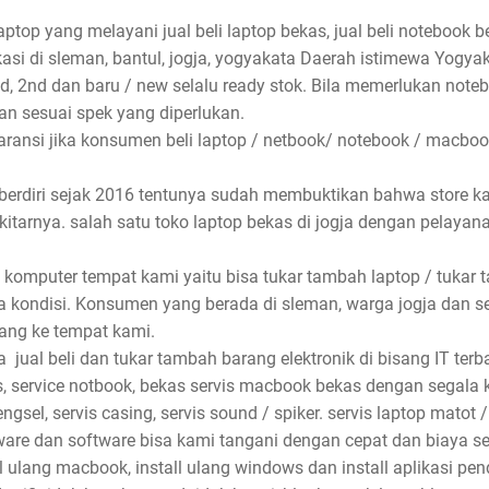
aptop yang melayani jual beli laptop bekas, jual beli notebook be
asi di sleman, bantul, jogja, yogyakata Daerah istimewa Yogyak
nd, 2nd dan baru / new selalu ready stok. Bila memerlukan not
n sesuai spek yang diperlukan.
ansi jika konsumen beli laptop / netbook/ notebook / macbook
 berdiri sejak 2016 tentunya sudah membuktikan bahwa store k
ekitarnya. salah satu toko laptop bekas di jogja dengan pelaya
 komputer tempat kami yaitu bisa tukar tambah laptop / tukar 
 kondisi. Konsumen yang berada di sleman, warga jogja dan s
ang ke tempat kami.
ual beli dan tukar tambah barang elektronik di bisang IT terbai
, service notbook, bekas servis macbook bekas dengan segala ke
ngsel, servis casing, servis sound / spiker. servis laptop matot /
dware dan software bisa kami tangani dengan cepat dan biaya se
ll ulang macbook, install ulang windows dan install aplikasi pe