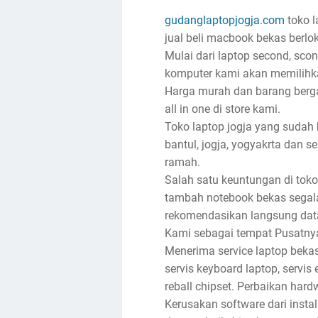
gudanglaptopjogja.com
toko l
jual beli macbook bekas berlok
Mulai dari laptop second, sco
komputer kami akan memilihka
Harga murah dan barang bergar
all in one di store kami.
Toko laptop jogja yang sudah
bantul, jogja, yogyakrta dan s
ramah.
Salah satu keuntungan di toko
tambah notebook bekas segala
rekomendasikan langsung dat
Kami sebagai tempat Pusatnya j
Menerima service laptop bekas
servis keyboard laptop, servis e
reball chipset. Perbaikan har
Kerusakan software dari insta