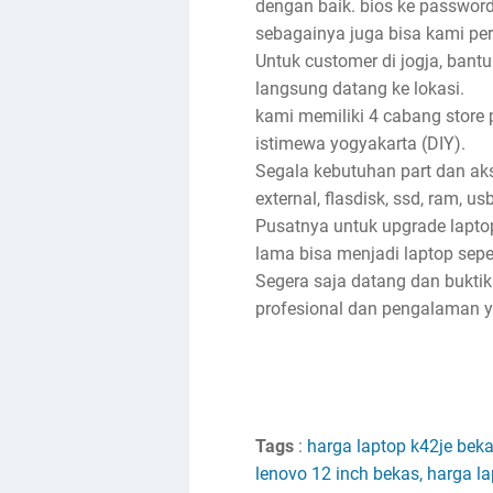
dengan baik. bios ke password, 
sebagainya juga bisa kami per
Untuk customer di jogja, bantu
langsung datang ke lokasi.
kami memiliki 4 cabang store 
istimewa yogyakarta (DIY).
Segala kebutuhan part dan akse
external, flasdisk, ssd, ram, u
Pusatnya untuk upgrade lapto
lama bisa menjadi laptop sep
Segera saja datang dan bukti
profesional dan pengalaman ya
Tags
:
harga laptop k42je beka
lenovo 12 inch bekas, harga l