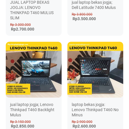
JUAL LAPTOP BEKAS
jual laptop bekas jogja;
JOGJA: LENOVO
Dell Latitude 7400 Mulus
THINKPAD T460 MULUS
Rp 3.800.000
SLIM
Rp3.500.000
Rp 3.000.000
Rp2.700.000
jual laptop jogja; Lenovo
laptop bekas jogja:
Thinkpad T460 Backlight
Lenovo Thinkpad T460 No
Mulus
Minus
Rp 3.150.000
Rp 2.900.000
Rp2.850.000
Rp2.600.000