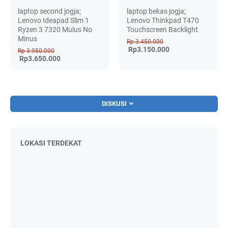
laptop second jogja;
laptop bekas jogja;
Lenovo Ideapad Slim 1
Lenovo Thinkpad T470
Ryzen 3 7320 Mulus No
Touchscreen Backlight
Minus
Rp 3.450.000
Rp3.150.000
Rp 3.950.000
Rp3.650.000
DISKUSI
LOKASI TERDEKAT