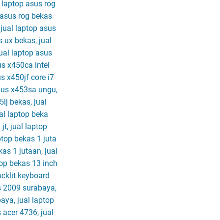
 laptop asus rog
 asus rog bekas
 jual laptop asus
s ux bekas, jual
jual laptop asus
us x450ca intel
s x450jf core i7
sus x453sa ungu,
lj bekas, jual
al laptop beka
jt, jual laptop
ptop bekas 1 juta
ekas 1 jutaan
,
jual
top bekas 13 inch
acklit keyboard
s 2009 surabaya,
aya, jual laptop
 acer 4736, jual