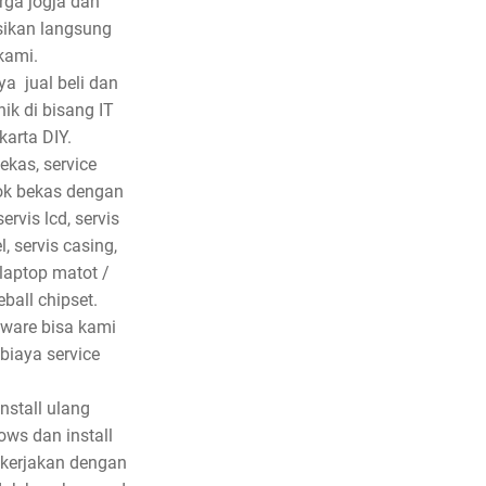
rga jogja dan
sikan langsung
kami.
a jual beli dan
ik di bisang IT
karta DIY.
ekas, service
ok bekas dengan
rvis lcd, servis
, servis casing,
 laptop matot /
eball chipset.
tware bisa kami
biaya service
nstall ulang
ows dan install
 kerjakan dengan