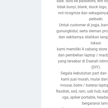
baik. bios ke password, wifi t
tidak bunyi, blank, stuck logo,
not ricognize dan sebagainya
perbaiki.
Untuk customer di jogja, ban
gunungkidul, serta sleman pro
dan sekitarnya silahkan lan
lokasi.
kami memiliki 4 cabang store
dan pembelian laptop / mac
yang tersebar di Daerah isti
(DIY).
Segala kebutuhan part dan 
kami jual murah, mulai dari
mouse, batre / baterai laptop
flasdisk, ssd, ram, usb hub, ka
vga, spiker portable, head
bergaransi lam