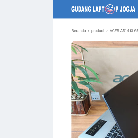
›
›
Beranda
product
ACER A514 i3 