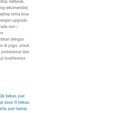
top, netbook,
ing rekomended,
aptop lama bisa
 dengan upgrade
rade ram /
m.
ktikan dengan
i di jogja. untuk
profesional dan
i kualitasnya.
jk bekas, jual
op asus i5 bekas,
rta, jual laptop