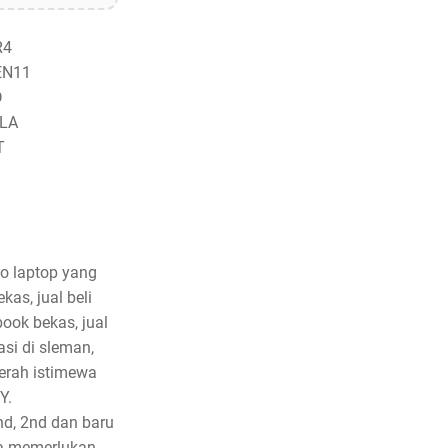
R4
EN11
D
LA
T
o laptop yang
kas, jual beli
book bekas, jual
si di sleman,
aerah istimewa
Y.
nd, 2nd dan baru
ila memerlukan