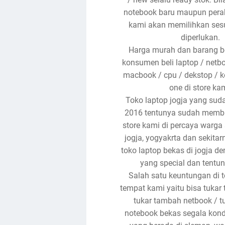
notebook baru maupun pera
kami akan memilihkan ses
diperlukan.
Harga murah dan barang be
konsumen beli laptop / netb
macbook / cpu / dekstop / ko
one di store kam
Toko laptop jogja yang suda
2016 tentunya sudah memb
store kami di percaya warga 
jogja, yogyakrta dan sekitar
toko laptop bekas di jogja d
yang special dan tentu
Salah satu keuntungan di 
tempat kami yaitu bisa tukar
tukar tambah netbook / 
notebook bekas segala kon