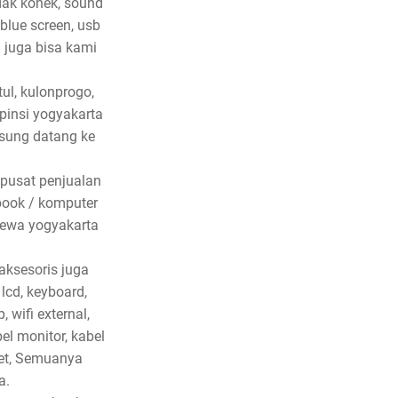
idak konek, sound
 blue screen, usb
 juga bisa kami
tul, kulonprogo,
pinsi yogyakarta
gsung datang ke
 pusat penjualan
book / komputer
mewa yogyakarta
aksesoris juga
 lcd, keyboard,
, wifi external,
bel monitor, kabel
set, Semuanya
a.