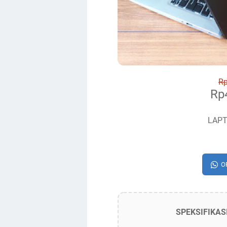
Rp
Rp4
LAP
O
SPEKSIFIKAS