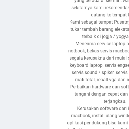
yang berada di sleman, wa
sekitarnya kami rekomenda
datang ke tempat 
Kami sebagai tempat Pusatny
tukar tambah barang elektron
terbaik di jogja / yogya
Menerima service laptop b
notbook, bekas servis macbo
segala kerusakna dari mulai se
keyboard laptop, servis engsel
servis sound / spiker. servis
mati total, reball vga dan r
Perbaikan hardware dan sof
tangani dengan cepat dan 
terjangkau.
Kerusakan software dari i
macbook, install ulang wind
aplikasi pendukung bisa kami