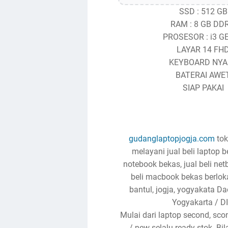
SSD : 512 GB
RAM : 8 GB DD
PROSESOR : i3 G
LAYAR 14 FH
KEYBOARD NYA
BATERAI AWE
SIAP PAKAI
gudanglaptopjogja.com
tok
melayani jual beli laptop be
notebook bekas, jual beli net
beli macbook bekas berloka
bantul, jogja, yogyakata D
Yogyakarta / DI
Mulai dari laptop second, sco
/ new selalu ready stok. B