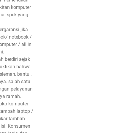
kitan komputer
uai spek yang
rgaransi jika
ook/ notebook /
mputer / all in
i.
h berdiri sejak
uktikan bahwa
sleman, bantul,
nya. salah satu
engan pelayanan
nya ramah.
toko komputer
 tambah laptop /
tukar tambah
disi. Konsumen