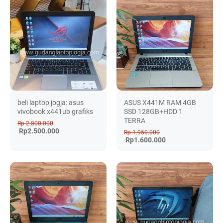
beli laptop jogja: asus
ASUS X441M RAM 4GB
vivobook x441ub grafiks
SSD 128GB+HDD 1
TERRA
Rp 2.800.000
Rp2.500.000
Rp 1.950.000
Rp1.600.000