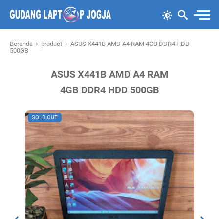
›
›
Beranda
product
ASUS X441B AMD A4 RAM 4GB DDR4 HDD
500GB
ASUS X441B AMD A4 RAM
4GB DDR4 HDD 500GB
SOLD OUT