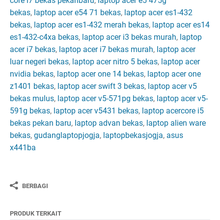
core i7 bekas pekanbaru
,
laptop acer e5 475g
bekas
,
laptop acer e54 71 bekas
,
laptop acer es1-432
bekas
,
laptop acer es1-432 merah bekas
,
laptop acer es14
es1-432-c4xa bekas
,
laptop acer i3 bekas murah
,
laptop
acer i7 bekas
,
laptop acer i7 bekas murah
,
laptop acer
luar negeri bekas
,
laptop acer nitro 5 bekas
,
laptop acer
nvidia bekas
,
laptop acer one 14 bekas
,
laptop acer one
z1401 bekas
,
laptop acer swift 3 bekas
,
laptop acer v5
bekas mulus
,
laptop acer v5-571pg bekas
,
laptop acer v5-
591g bekas
,
laptop acer v5431 bekas
,
laptop acercore i5
bekas pekan baru
,
laptop advan bekas
,
laptop alien ware
bekas
,
gudanglaptopjogja
,
laptopbekasjogja
,
asus
x441ba
BERBAGI
PRODUK TERKAIT