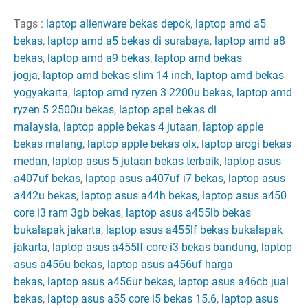
Tags :
laptop alienware bekas depok
,
laptop amd a5
bekas
,
laptop amd a5 bekas di surabaya
,
laptop amd a8
bekas
,
laptop amd a9 bekas
,
laptop amd bekas
jogja
,
laptop amd bekas slim 14 inch
,
laptop amd bekas
yogyakarta
,
laptop amd ryzen 3 2200u bekas
,
laptop amd
ryzen 5 2500u bekas
,
laptop apel bekas di
malaysia
,
laptop apple bekas 4 jutaan
,
laptop apple
bekas malang
,
laptop apple bekas olx
,
laptop arogi bekas
medan
,
laptop asus 5 jutaan bekas terbaik
,
laptop asus
a407uf bekas
,
laptop asus a407uf i7 bekas
,
laptop asus
a442u bekas
,
laptop asus a44h bekas
,
laptop asus a450
core i3 ram 3gb bekas
,
laptop asus a455lb bekas
bukalapak jakarta
,
laptop asus a455lf bekas bukalapak
jakarta
,
laptop asus a455lf core i3 bekas bandung
,
laptop
asus a456u bekas
,
laptop asus a456uf harga
bekas
,
laptop asus a456ur bekas
,
laptop asus a46cb jual
bekas
,
laptop asus a55 core i5 bekas 15.6
,
laptop asus