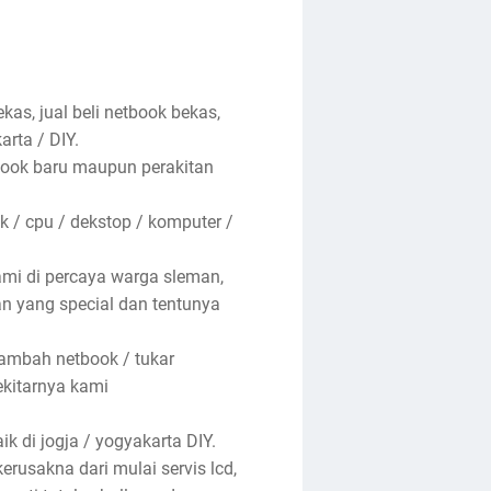
kas, jual beli netbook bekas,
arta / DIY.
ebook baru maupun perakitan
 / cpu / dekstop / komputer /
ami di percaya warga sleman,
nan yang special dan tentunya
tambah netbook / tukar
ekitarnya kami
k di jogja / yogyakarta DIY.
rusakna dari mulai servis lcd,