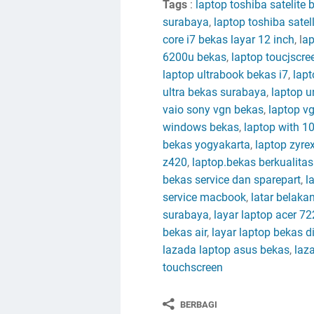
Tags
:
laptop toshiba satelite 
surabaya
,
laptop toshiba satel
core i7 bekas layar 12 inch
, l
ap
6200u bekas
,
laptop toucjscr
laptop ultrabook bekas i7
,
lapt
ultra bekas surabaya
,
laptop u
vaio sony vgn bekas
,
laptop v
windows bekas
,
laptop with 1
bekas yogyakarta
,
laptop zyre
z420
,
laptop.bekas berkualita
bekas service dan sparepart
,
la
service macbook
,
latar belaka
surabaya
,
layar laptop acer 7
bekas air
,
layar laptop bekas d
lazada laptop asus bekas
,
laz
touchscreen
BERBAGI