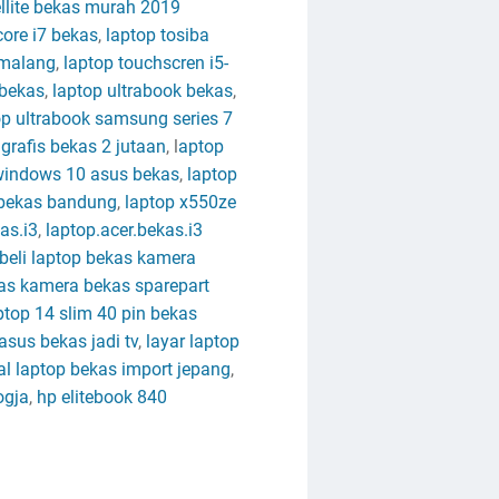
ellite bekas murah 2019
core i7 bekas
,
laptop tosiba
 malang
,
laptop touchscren i5-
 bekas
,
laptop ultrabook bekas
,
op ultrabook samsung series 7
grafis bekas 2 jutaan
, l
aptop
windows 10 asus bekas
,
laptop
 bekas bandung
,
laptop x550ze
as.i3
,
laptop.acer.bekas.i3
beli laptop bekas kamera
kas kamera bekas sparepart
ptop 14 slim 40 pin bekas
asus bekas jadi tv
,
layar laptop
al laptop bekas import jepang
,
ogja
,
hp elitebook 840