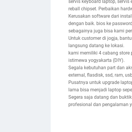
servis keyboard laptop, servis e
reball chipset. Perbaikan har
Kerusakan software dari insta
dengan baik. bios ke password, 
sebagainya juga bisa kami per
Untuk customer di jogja, bantu
langsung datang ke lokasi.
kami memiliki 4 cabang store 
istimewa yogyakarta (DIY).
Segala kebutuhan part dan akse
external, flasdisk, ssd, ram, u
Pusatnya untuk upgrade lapto
lama bisa menjadi laptop sep
Segera saja datang dan bukti
profesional dan pengalaman ya