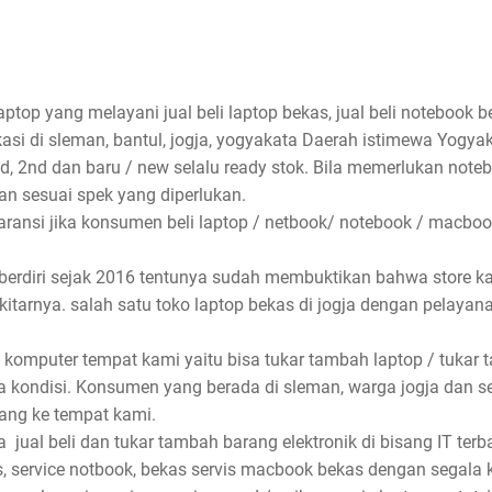
aptop yang melayani jual beli laptop bekas, jual beli notebook be
asi di sleman, bantul, jogja, yogyakata Daerah istimewa Yogyak
nd, 2nd dan baru / new selalu ready stok. Bila memerlukan not
n sesuai spek yang diperlukan.
ansi jika konsumen beli laptop / netbook/ notebook / macbook
 berdiri sejak 2016 tentunya sudah membuktikan bahwa store k
ekitarnya. salah satu toko laptop bekas di jogja dengan pelaya
 komputer tempat kami yaitu bisa tukar tambah laptop / tukar 
 kondisi. Konsumen yang berada di sleman, warga jogja dan s
ang ke tempat kami.
ual beli dan tukar tambah barang elektronik di bisang IT terbai
, service notbook, bekas servis macbook bekas dengan segala ke