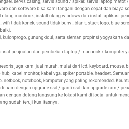
ngsel, servis casing, servis sound / spiker. servis laptop matot /
dware dan software bisa kami tangani dengan cepat dan biaya se
ll ulang macbook, install ulang windows dan install aplikasi pe
wifi tidak konek, sound tidak bunyi, blank, stuck logo, blue scr
baiki.
l, kulonprogo, gunungkidul, serta sleman propinsi yogyakarta d
pusat penjualan dan pembelian laptop / macbook / komputer ya
soris juga kami jual murah, mulai dari lcd, keyboard, mouse, bat
sb hub, kabel monitor, kabel vga, spiker portable, headset, Semu
p, netbook, notebook, komputer yang paling rekomended, Keun
erti baru dengan upgrade ssd / ganti ssd dan upgrade ram / p
kan dengan datang langsung ke lokasi kami di jogja. untuk me
ng sudah teruji kualitasnya.