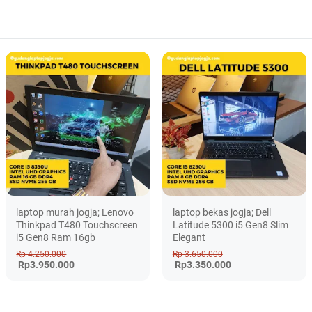
laptop murah jogja; Lenovo
laptop bekas jogja; Dell
Thinkpad T480 Touchscreen
Latitude 5300 i5 Gen8 Slim
i5 Gen8 Ram 16gb
Elegant
Rp 4.250.000
Rp 3.650.000
Rp3.950.000
Rp3.350.000