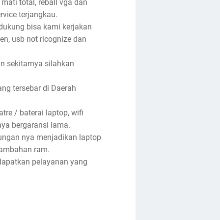
 mati total, reball vga dan
rvice terjangkau.
ndukung bisa kami kerjakan
een, usb not ricognize dan
an sekitarnya silahkan
ng tersebar di Daerah
re / baterai laptop, wifi
anya bergaransi lama.
tungan nya menjadikan laptop
enambahan ram.
ndapatkan pelayanan yang