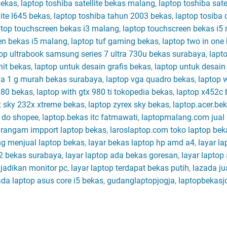
bekas
,
laptop toshiba satellite bekas malang
,
laptop toshiba sat
lite l645 bekas
,
laptop toshiba tahun 2003 bekas
,
laptop tosiba 
top touchscreen bekas i3 malang
,
laptop touchscreen bekas i5
een bekas i5 malang
,
laptop tuf gaming bekas
,
laptop two in one
op ultrabook samsung series 7 ultra 730u bekas surabaya
,
lapt
nit bekas
,
laptop untuk desain grafis bekas
,
laptop untuk desain 
ga 1 g murah bekas surabaya
,
laptop vga quadro bekas
,
laptop 
080 bekas
,
laptop with gtx 980 ti tokopedia bekas
,
laptop x452c
x sky 232x xtreme bekas
,
laptop zyrex sky bekas
,
laptop.acer.bek
s do shopee
, l
aptop.bekas itc fatmawati
,
laptopmalang.com jual 
rangam impport laptop bekas
,
laroslaptop.com toko laptop be
ng menjual laptop bekas
,
layar bekas laptop hp amd a4
,
layar la
22 bekas surabaya
,
layar laptop ada bekas goresan
,
layar laptop 
ijadikan monitor pc
,
layar laptop terdapat bekas putih
,
lazada ju
ada laptop asus core i5 bekas
,
gudanglaptopjogja
,
laptopbekasj