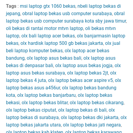
Tags
:
msi laptop gtx 1060 bekas
,
nbeli laptop bekas di
jepang
,
obral laptop bekas usb computer surabaya
,
obral
laptop bekas usb computer surabaya kota sby jawa timur
,
oli bekas di rantai motor mtvn laptop
,
oli bekas mtvn
laptop
,
olx bali laptop acer bekas
,
olx banjarmasin laptop
bekas
,
olx hardisk laptop 500 gb bekas jakarta
,
olx jual
beli laptop komputer bekas
,
olx laptop acer bekas
bandung
,
olx laptop asus bekas bali
,
olx laptop asus
bekas di denpasar bali
,
olx laptop asus bekas jogja
,
olx
laptop asus bekas surabaya
,
olx laptop bekas 2jt
,
olx
laptop bekas 4 juta
,
olx laptop bekas acer aspire v5
,
olx
laptop bekas asus a456ur
,
olx laptop bekas bandung
kota
,
olx laptop bekas banjarbaru
,
olx laptop bekas
bekasi
,
olx laptop bekas blitar
,
olx laptop bekas cikarang
,
olx laptop bekas ciputat
,
olx laptop bekas di bali
,
olx
laptop bekas di surabaya
,
olx laptop bekas dki jakarta
,
olx
laptop bekas jakarta utara
,
olx laptop bekas jati negara
,
olx laptop bekas kab klaten
,
olx laptop bekas karawang
,