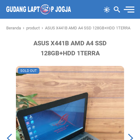
›
›
Beranda
product
ASUS X441B AMD A4 SSD 128GB+HDD 1TERRA
ASUS X441B AMD A4 SSD
128GB+HDD 1TERRA
SOLD OUT